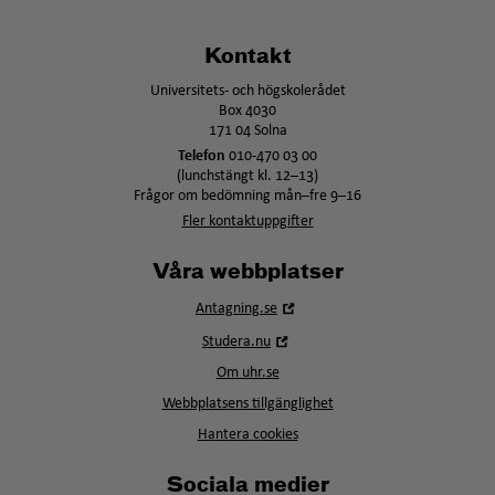
Kontakt
Universitets- och högskolerådet
Box 4030
171 04 Solna
Telefon
010-470 03 00
(lunchstängt kl. 12–13)
Frågor om bedömning mån–fre 9–16
Fler kontaktuppgifter
Våra webbplatser
Öppna
Antagning.se
i
Öppna
Studera.nu
nytt
i
fönster
Om uhr.se
nytt
fönster
Webbplatsens tillgänglighet
Hantera cookies
Sociala medier