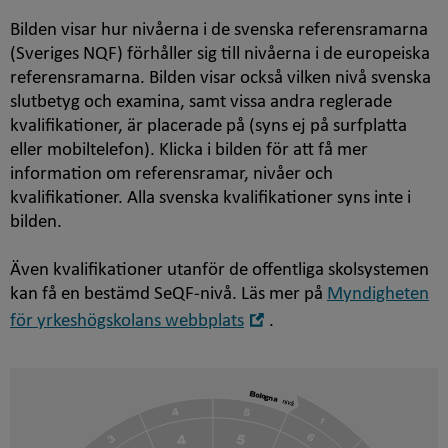
Bilden visar hur nivåerna i de svenska referensramarna
(Sveriges NQF) förhåller sig till nivåerna i de europeiska
referensramarna. Bilden visar också vilken nivå svenska
slutbetyg och examina, samt vissa andra reglerade
kvalifikationer, är placerade på (syns ej på surfplatta
eller mobiltelefon). Klicka i bilden för att få mer
information om referensramar, nivåer och
kvalifikationer. Alla svenska kvalifikationer syns inte i
bilden.
Även kvalifikationer utanför de offentliga skolsystemen
kan få en bestämd SeQF-nivå. Läs mer på
Myndigheten
Öppna
för yrkeshögskolans webbplats
.
i
nytt
fönster
Bologna
nivå
5
4
1
5
4
6
3