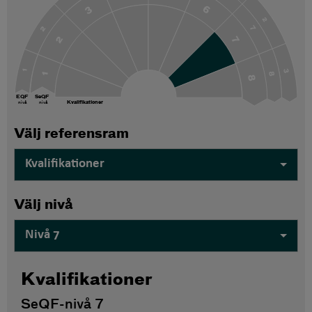
6
3
2
7
2
7
2
3
1
8
1
8
SeQF
EQF
Kvalifikationer
nivå
nivå
Välj referensram
Kvalifikationer
Välj nivå
Nivå 7
Kvalifikationer
SeQF-nivå 7