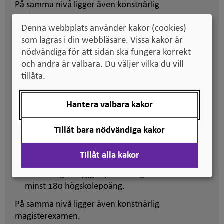
På samma nivå ligger även konstnärlig
masterexamen.
Denna webbplats använder kakor (cookies)
som lagras i din webbläsare. Vissa kakor är
Magisterexamen
nödvändiga för att sidan ska fungera korrekt
Bolognanivå 2 (svensk avancerad nivå inom
och andra är valbara. Du väljer vilka du vill
högskolan).
tillåta.
SeQF-nivå 7 samt EQF-nivå 7.
Omfattar 60 högskolepoäng (1 år).
Har en viss inriktning som varje högskola själv
Hantera valbara kakor
bestämmer och fördjupning inom ett
huvudområde.
Tillåt bara nödvändiga kakor
Examensarbete ingår.
Ger tillträde till forskarutbildning
Tillåt alla kakor
(doktorandstudier).
Utbildningen bygger på en tidigare examen om
minst 180 högskolepoäng.
På samma nivå ligger även konstnärlig
magisterexamen.