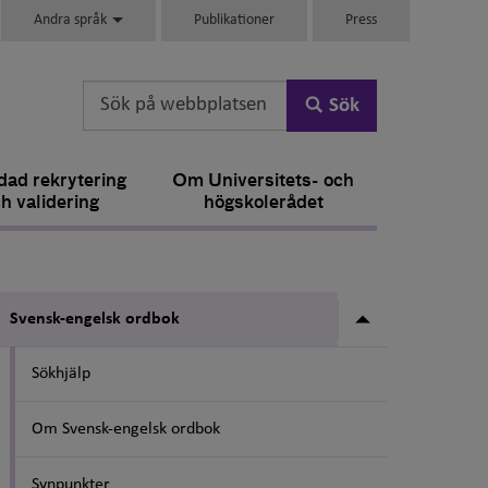
Andra språk
Publikationer
Press
Sök
ad rekrytering
Om Universitets- och
h validering
högskolerådet
Undermeny fö
Svensk-engelsk ordbok
Sökhjälp
Om Svensk-engelsk ordbok
Synpunkter