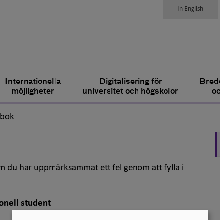
In English
Internationella
Digitalisering för
Bredd
möjligheter
universitet och högskolor
oc
,
dbok
om du har uppmärksammat ett fel genom att fylla i
ionell student