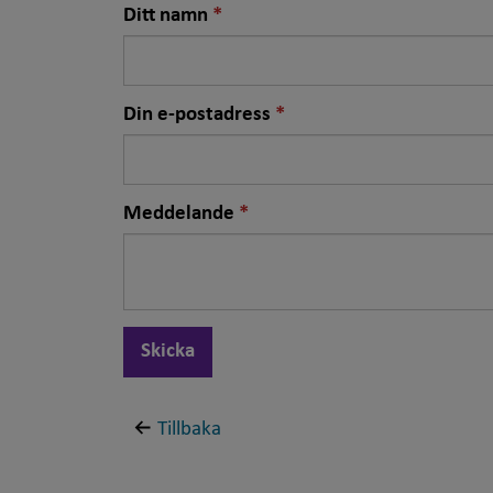
Nödvändigt
Ditt namn
fält
Nödvändigt
Din e-postadress
fält
Nödvändigt
Meddelande
fält
Skicka
Tillbaka