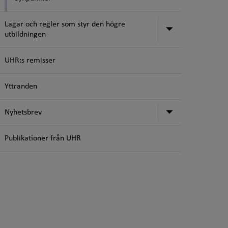
Lagar och regler som styr den högre
Undermeny för
utbildningen
UHR:s remisser
Yttranden
Undermeny f
Nyhetsbrev
Publikationer från UHR