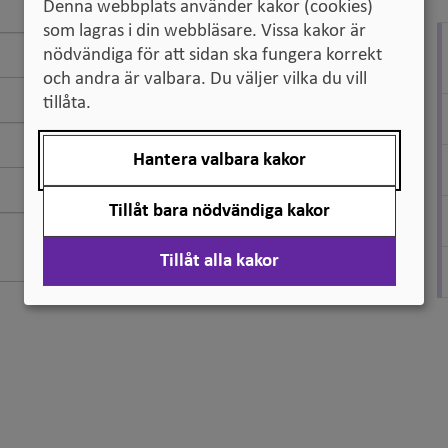
Denna webbplats använder kakor (cookies)
som lagras i din webbläsare. Vissa kakor är
nödvändiga för att sidan ska fungera korrekt
och andra är valbara. Du väljer vilka du vill
tillåta.
Hantera valbara kakor
Tillåt bara nödvändiga kakor
Tillåt alla kakor