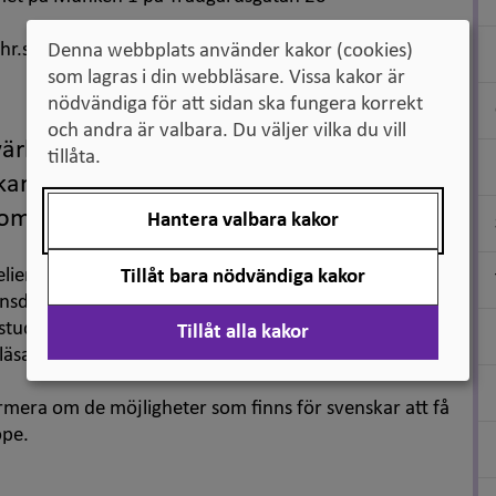
hr.se
Denna webbplats använder kakor (cookies)
som lagras i din webbläsare. Vissa kakor är
nödvändiga för att sidan ska fungera korrekt
och andra är valbara. Du väljer vilka du vill
 världens bästa utbildningar inom EU-
tillåta.
 kan göra påbyggnadsstudier inom flera
mi, internationella relationer med flera.
Hantera valbara kakor
elier som är studierektor vid College of Europe och
Tillåt bara nödvändiga kakor
direktör vid College of Europe som kommer till
studenter en god inblick i vad College of Europe är,
Tillåt alla kakor
läsa vid lärosätet.
mera om de möjligheter som finns för svenskar att få
ope.