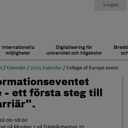
In English
Internationella
Digitalisering för
Bredda
möjligheter
universitet och högskolor
och
,
,
,
,
t
/
Kalender
/
2025 kalender
/
College of Europe event
formationseventet
 ett första steg till
arriär".
 16:00–18:00
et på Munken 1 på Trädgårdsgatan 20