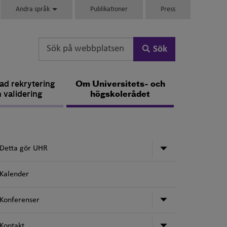
Andra språk
Publikationer
Press
Sök
d rekrytering
Om Universitets- och
 validering
högskolerådet
Undermeny för
Detta gör UHR
Kalender
Undermeny för
Konferenser
Undermeny för
Kontakt