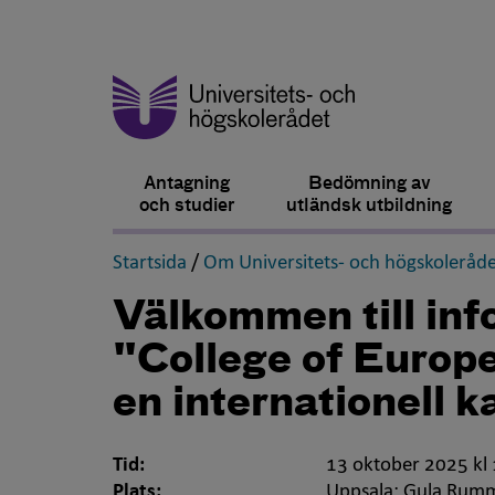
Antagning
Bedömning av
och studier
utländsk utbildning
,
Startsida
/
Om Universitets- och högskoleråde
Välkommen till in
"College of Europe -
en internationell k
Tid:
13 oktober 2025 kl
Plats:
Uppsala: Gula Rumm