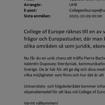
Arrangör:
UHR
E-post:
Collegeofeurope@u
Sista anmälan:
2025-10-09 00:00
College of Europe räknas till en av
frågor och Europastudier, där man
olika områden så som juridik, ekono
Nu får du en unik chans att träffa Pierre Bach
Valentin Dupouey-Sterdyniak, kommunikations
Sverige. De är här för att ge dig och dina med
vilka möjligheter som finns och hur det är att 
Universitets- och högskolerådet kommer infor
stipendiemedel för att läsa vid College of Eur
Varmt välkommen!