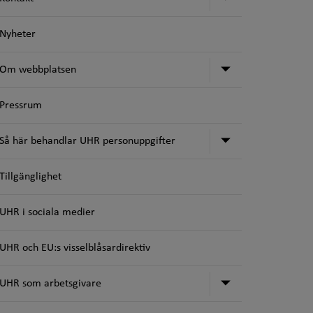
Nyheter
Undermeny fö
Om webbplatsen
Pressrum
Undermeny för
Så här behandlar UHR personuppgifter
Tillgänglighet
UHR i sociala medier
UHR och EU:s visselblåsardirektiv
Undermeny för
UHR som arbetsgivare