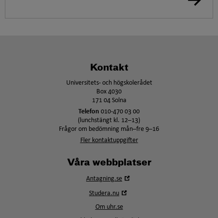
Kontakt
Universitets- och högskolerådet
Box 4030
171 04 Solna
Telefon
010-470 03 00
(lunchstängt kl. 12–13)
Frågor om bedömning mån–fre 9–16
Fler kontaktuppgifter
Våra webbplatser
Öppna
Antagning.se
i
Öppna
Studera.nu
nytt
i
fönster
Om uhr.se
nytt