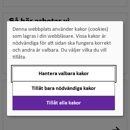
Så här arbetar vi
Denna webbplats använder kakor (cookies)
Vi utvecklar digitala tjänster för främst
som lagras i din webbläsare. Vissa kakor är
högskolesektorns behov. Så här arbetar vi.
nödvändiga för att sidan ska fungera korrekt
och andra är valbara. Du väljer vilka du vill
tillåta.
Hantera valbara kakor
Hör av dig till oss
Tillåt bara nödvändiga kakor
Ta kontakt med UHR om du är intresserad av att
Tillåt alla kakor
veta mer om de tjänster vi erbjuder.