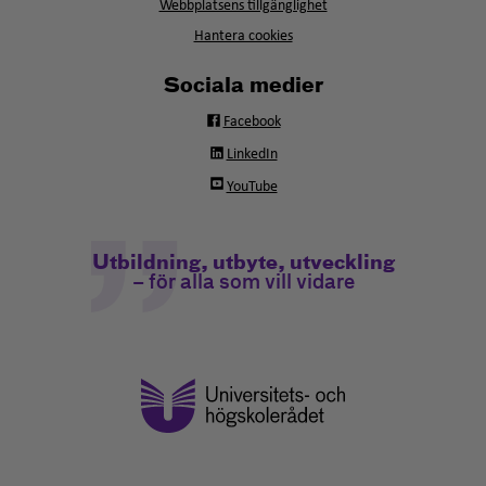
fönster
Webbplatsens tillgänglighet
Hantera cookies
Sociala medier
Facebook
LinkedIn
YouTube
Utbildning, utbyte, utveckling
– för alla som vill vidare