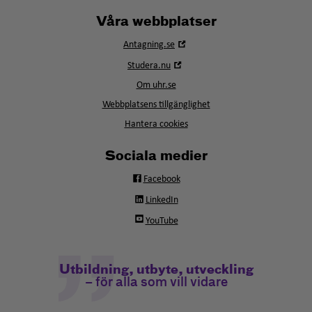
Våra webbplatser
Öppna
Antagning.se
i
Öppna
Studera.nu
nytt
i
fönster
Om uhr.se
nytt
fönster
Webbplatsens tillgänglighet
Hantera cookies
Sociala medier
Facebook
LinkedIn
YouTube
Utbildning, utbyte, utveckling
– för alla som vill vidare