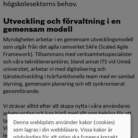
högskolesektorns behov.
Utveckling och förvaltning i en
gemensam modell
Myndigheten arbetar i en gemensam utvecklingsmodell
som utgår från det agila ramverket
SAFe (Scaled Agile
Framework).
Tillsammans med verksamhetsspecialister
och våra teknikleverantörer, bland annat ITS vid Umeå
universitet, arbetar vi med digitalisering och
tjänsteutveckling i tvärfunktionella team med en samlad
styrning, gemensam planering och ett synkroniserat
genomförande.
Vi strävar alltid efter att skapa nytta i våra användares
arbetsvardag och kan bistå med allt som behövs för att
ta ett utvecklingsinitiativ från behov till färdig produkt.
Denna webbplats använder kakor (cookies)
Vi har kompetens inom både Java och .Net samt inom
som lagras i din webbläsare. Vissa kakor är
ledning, förstudiearbete, behovsanalys, kravhantering,
nödvändiga för att sidan ska fungera korrekt