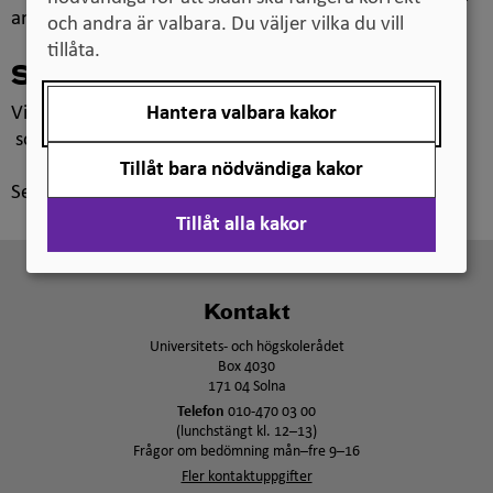
användbarhet, tillgänglighet och test.
och andra är valbara. Du väljer vilka du vill
tillåta.
Systemdrift
Hantera valbara kakor
Vi tar även ett helhetsansvar för driften av de tjänster
som UHR förvaltar.
Tillåt bara nödvändiga kakor
Senast uppdaterad:
18 februari 2026
Tillåt alla kakor
Kontakt
Universitets- och högskolerådet
Box 4030
171 04 Solna
Telefon
010-470 03 00
(lunchstängt kl. 12–13)
Frågor om bedömning mån–fre 9–16
Fler kontaktuppgifter