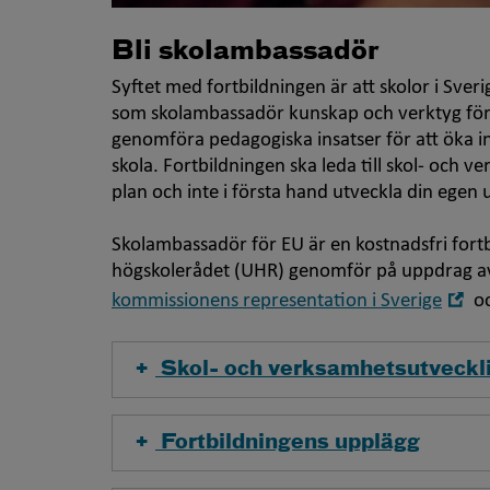
Bli skolambassadör
Syftet med fortbildningen är att skolor i Sv
som skolambassadör kunskap och verktyg för att
genomföra pedagogiska insatser för att öka in
skola. Fortbildningen ska leda till skol- och 
plan och inte i första hand utveckla din egen 
Skolambassadör för EU är en kostnadsfri fort
högskolerådet (UHR) genomför på uppdrag av
Ö
kommissionens representation i Sverige
o
i
ny
Skol- och verksamhetsutveckl
fö
Fortbildningens upplägg