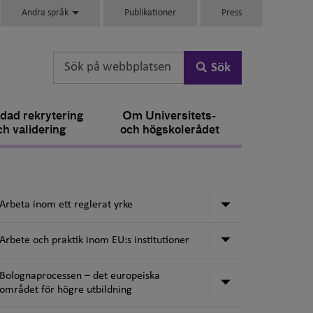
Andra språk
Publikationer
Press
Sök
dad rekrytering
Om Universitets-
ch validering
och högskolerådet
Undermeny för 
Arbeta inom ett reglerat yrke
Undermeny för 
Arbete och praktik inom EU:s institutioner
Bolognaprocessen ‒ det europeiska
Undermeny för 
området för högre utbildning