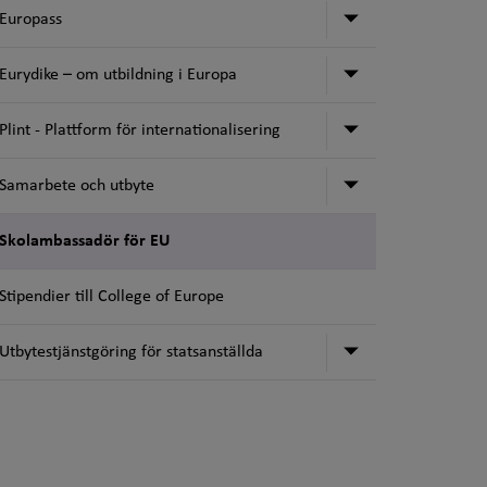
Undermeny för
Europass
Undermeny för 
Eurydike – om utbildning i Europa
Undermeny för P
Plint - Plattform för internationalisering
Undermeny för
Samarbete och utbyte
Skolambassadör för EU
Stipendier till College of Europe
Undermeny för 
Utbytestjänstgöring för statsanställda