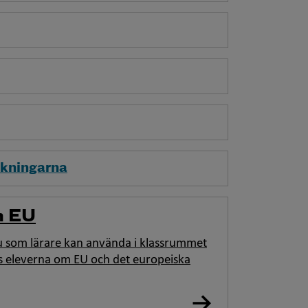
kningarna
m EU
u som lärare kan använda i klassrummet
s eleverna om EU och det europeiska