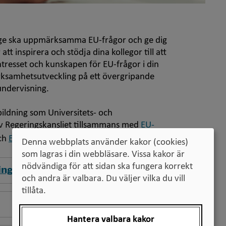
erige ska uppmärksamma EU-frågor och ge dig
 inspirera och stödja dina kollegor till att
tresset och kunskapen för EU-frågor i din
verksamhetsutveckling på ett övergripande
undervisning.
bildning som Universitets- och
 Regeringskansliet tillsammans med
EU-
ppna
Öppna
ch
Europaparlamentets kontor i Sverige
Denna webbplats använder kakor (cookies)
i
som lagras i din webbläsare. Vissa kakor är
tt
nytt
nödvändiga för att sidan ska fungera korrekt
ing
nster
fönster
och andra är valbara. Du väljer vilka du vill
tillåta.
Hantera valbara kakor