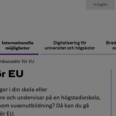
In English
Internationella
Digitalisering för
Bred
möjligheter
universitet och högskolor
o
,
mbassadör för EU
ör EU
or i din skola eller
are och undervisar på en högstadieskola,
inom vuxenutbildning? Då kan du gå
för EU.