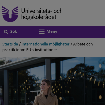
Sök
Meny
Växla navigering
,
,
Startsida
/
Internationella möjligheter
/
Arbete och
,
praktik inom EU:s institutioner