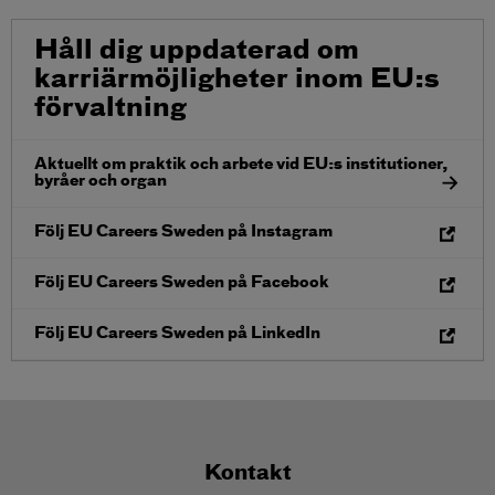
Håll dig uppdaterad om
karriärmöjligheter inom EU:s
förvaltning
Aktuellt om praktik och arbete vid EU:s institutioner,
byråer och organ
Ö
Följ EU Careers Sweden på Instagram
p
p
n
Ö
Följ EU Careers Sweden på Facebook
a
p
i
p
n
n
Ö
Följ EU Careers Sweden på LinkedIn
y
a
p
t
i
p
t
n
n
f
y
a
ö
t
i
n
t
n
s
f
y
t
ö
t
Kontakt
e
n
t