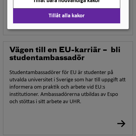
Tillåt bara nödvändiga kakor
arbete eller praktik inom EU:s institutioner.
Tillåt alla kakor
Vägen till en EU-karriär – bli
studentambassadör
Studentambassadörer för EU är studenter på
utvalda universitet i Sverige som har till uppgift att
informera om praktik och arbete vid EU:s
institutioner. Ambassadörerna utbildas av Espo
och stöttas i sitt arbete av UHR.