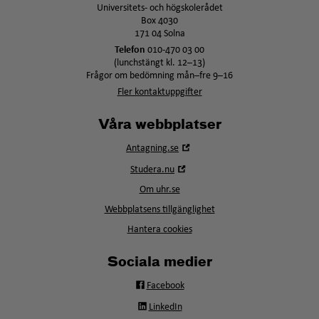
r
s
f
Universitets- och högskolerådet
t
ö
Box 4030
e
n
171 04 Solna
r
s
t
Telefon
010-470 03 00
e
(lunchstängt kl. 12–13)
r
Frågor om bedömning mån–fre 9–16
Fler kontaktuppgifter
Våra webbplatser
Öppna
Antagning.se
i
Öppna
Studera.nu
nytt
i
fönster
Om uhr.se
nytt
fönster
Webbplatsens tillgänglighet
Hantera cookies
Sociala medier
Facebook
LinkedIn