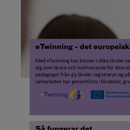
eTwinning - det europeiska
Med
eTwinning
kan klasser i olika länder 
dig som lärare och motiverande för dina e
pedagoger från 43 länder registrerat sig p
samarbeten har genomförts i förskolor, gr
Så fungerar det