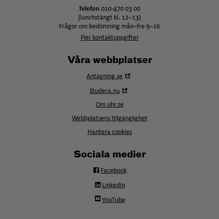
Telefon
010-470 03 00
(lunchstängt kl. 12–13)
Frågor om bedömning mån–fre 9–16
Fler kontaktuppgifter
Våra webbplatser
Öppna
Antagning.se
i
Öppna
Studera.nu
nytt
i
fönster
Om uhr.se
nytt
fönster
Webbplatsens tillgänglighet
Hantera cookies
Sociala medier
Facebook
LinkedIn
YouTube