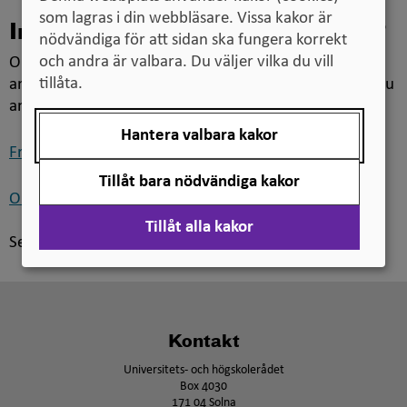
som lagras i din webbläsare. Vissa kakor är
Inte vägledare, men intresserad?
nödvändiga för att sidan ska fungera korrekt
och andra är valbara. Du väljer vilka du vill
Om du är student och har frågor om regelverket för
tillåta.
antagning till högre utbildning rekommenderar vi att du
använder frågeformuläret på Antagning.se.
Hantera valbara kakor
Öppna
Frågeformulär på Antagning.se
i
Tillåt bara nödvändiga kakor
nytt
Öppna
Om högskolestudier på Studera.nu
fönster
i
Tillåt alla kakor
nytt
Senast uppdaterad:
20 maj 2025
fönster
Kontakt
Universitets- och högskolerådet
Box 4030
171 04 Solna