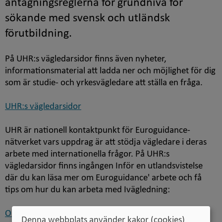
antagningsreglerna för grundnivå för
sökande med svensk och utländsk
förutbildning.
På UHR:s vägledarsidor finns även nyheter,
informationsmaterial att ladda ner och möjlighet för dig
som är studie- och yrkesvägledare att ställa en fråga.
UHR:s vägledarsidor
UHR är nationell kontaktpunkt för
Euroguidance
-
nätverket vars uppdrag är att stödja vägledare i deras
arbete med internationella frågor. På UHR:s
vägledarsidor finns ingången Inför en utlandsvistelse
där du kan läsa mer om Euroguidance' arbete och få
tips om hur du kan arbeta med Ivägledning:
Om
Euroguidance Sweden
på UHR:s vägledarsidor
Denna webbplats använder kakor (cookies)