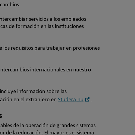
rcambios.
tercambiar servicios a los empleados
cas de formación en las instituciones
los requisitos para trabajar en profesiones
intercambios internacionales en nuestro
 incluye información sobre las
Öppna
ación en el extranjero en
Studera.nu
.
i
nytt
s
fönster
bles de la operación de grandes sistemas
tor de la educación. El mayor es el sistema