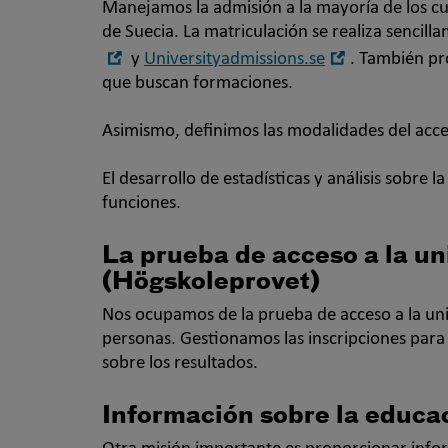
Manejamos la admisión a la mayoría de los cu
de Suecia. La matriculación se realiza sencil
Öppna
Öppna
y
Universityadmissions.se
. También pr
i
i
que buscan formaciones.
nytt
nytt
fönster
fönster
Asimismo, definimos las modalidades del acce
El desarrollo de estadísticas y análisis sobre 
funciones.
La prueba de acceso a la un
(Högskoleprovet)
Nos ocupamos de la prueba de acceso a la un
personas. Gestionamos las inscripciones para 
sobre los resultados.
Información sobre la educa