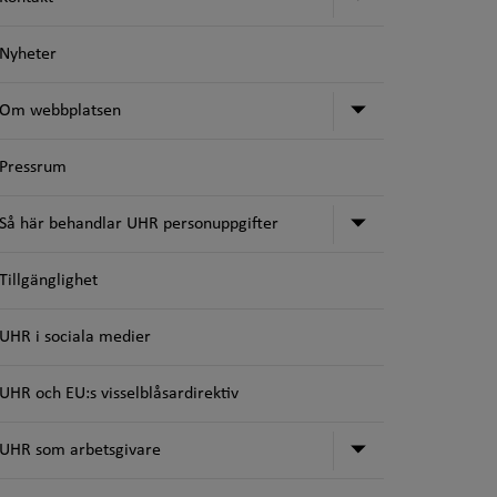
Nyheter
Undermeny fö
Om webbplatsen
Pressrum
Undermeny för
Så här behandlar UHR personuppgifter
Tillgänglighet
UHR i sociala medier
UHR och EU:s visselblåsardirektiv
Undermeny för
UHR som arbetsgivare