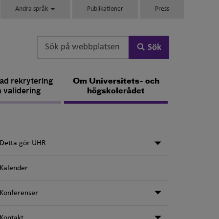
Andra språk
Publikationer
Press
Sök
d rekrytering
Om Universitets- och
 validering
högskolerådet
Undermeny för
Detta gör UHR
Kalender
Undermeny för
Konferenser
Undermeny för
Kontakt