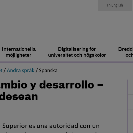
In English
Internationella
Digitalisering för
Bredda
möjligheter
universitet och högskolor
och
,
,
,
t
/
Andra språk
/
Spanska
mbio y desarrollo –
 desean
a Superior es una autoridad con un