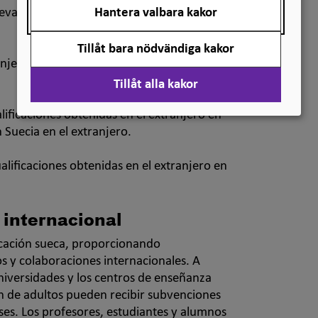
 evaluaciones se basan en acuerdos
Hantera valbara kakor
Tillåt bara nödvändiga kakor
ranjero en nuestro sitio web, que está en
Tillåt alla kakor
ificaciones obtenidas en el extranjero en
n Suecia en el extranjero.
alificaciones obtenidas en el extranjero en
 internacional
ucación sueca, proporcionando
s y colaboraciones internacionales. A
niversidades y los centros de enseñanza
ón de adultos pueden recibir subvenciones
ses. Los profesores, estudiantes y alumnos