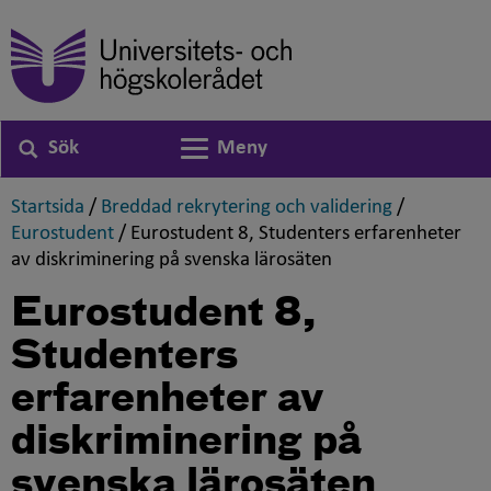
Sök
Meny
Växla navigering
,
,
Startsida
/
Breddad rekrytering och validering
/
,
Eurostudent
/
Eurostudent 8, Studenters erfarenheter
,
av diskriminering på svenska lärosäten
Eurostudent 8,
Studenters
erfarenheter av
diskriminering på
svenska lärosäten