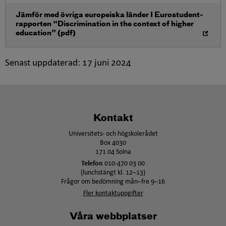
Öppna i nytt fönster
Jämför med övriga europeiska länder I Eurostudent-
rapporten “Discrimination in the context of higher
education” (pdf)
Senast uppdaterad:
17 juni 2024
Kontakt
Universitets- och högskolerådet
Box 4030
171 04 Solna
Telefon
010-470 03 00
(lunchstängt kl. 12–13)
Frågor om bedömning mån–fre 9–16
Fler kontaktuppgifter
Våra webbplatser