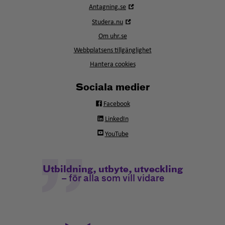
Öppna
Antagning.se
i
Öppna
Studera.nu
nytt
i
fönster
Om uhr.se
nytt
fönster
Webbplatsens tillgänglighet
Hantera cookies
Sociala medier
Facebook
LinkedIn
YouTube
Utbildning, utbyte, utveckling
– för alla som vill vidare