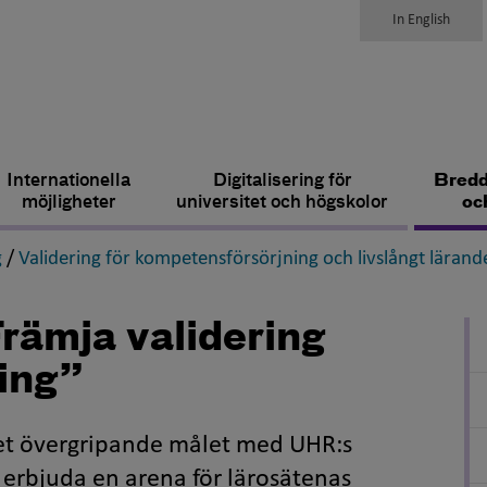
In English
Internationella
Digitalisering för
Bredd
möjligheter
universitet och högskolor
oc
,
g
/
Validering för kompetensförsörjning och livslångt lärand
ämja validering
ning”
et övergripande målet med UHR:s
t erbjuda en arena för lärosätenas