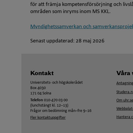
för att främja kompetensförsörjning och livslå
områden som inryms inom MS KKL.
Myndighetssamverkan och samverkansprojekt
Senast uppdaterad:
28 maj 2026
Kontakt
Våra 
Universitets- och högskolerådet
Antagning
Box 4030
Studera.n
171 04 Solna
Telefon
010-470 03 00
Om uhr.s
(lunchstängt kl. 12–13)
Webbplats
Frågor om bedömning mån–fre 9–16
Hantera c
Fler kontaktuppgifter