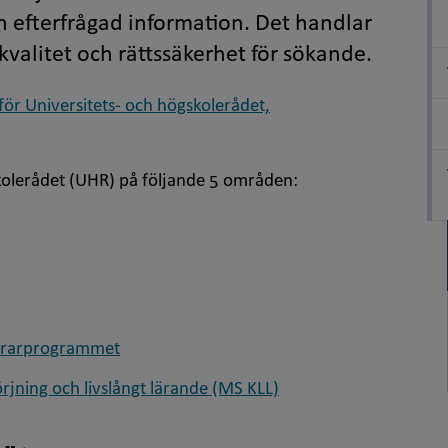
h efterfrågad information. Det handlar
 kvalitet och rättssäkerhet för sökande.
ör Universitets- och högskolerådet,
kolerådet (UHR) på följande 5 områden:
slärarprogrammet
ning och livslångt lärande (MS KLL)