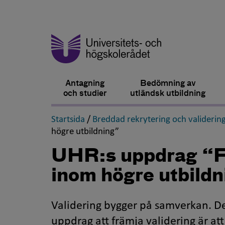
Antagning
Bedömning av
och studier
utländsk utbildning
,
Startsida
/
Breddad rekrytering och validerin
,
högre utbildning”
UHR:s uppdrag “Fr
inom högre utbild
Validering bygger på samverkan. D
uppdrag att främja validering är at