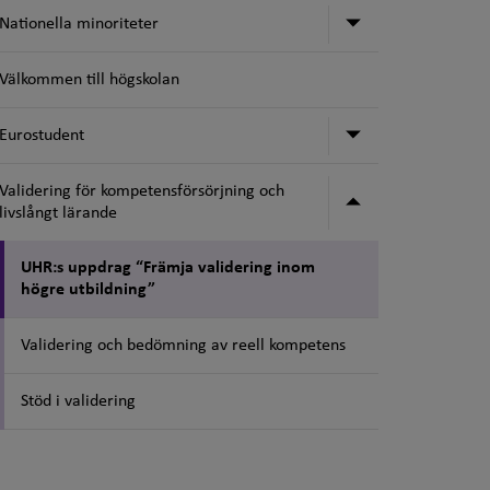
Undermeny för 
Nationella minoriteter
Välkommen till högskolan
Undermeny för
Eurostudent
Validering för kompetensförsörjning och
Undermeny för 
livslångt lärande
UHR:s uppdrag “Främja validering inom
högre utbildning”
Validering och bedömning av reell kompetens
Stöd i validering