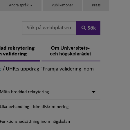
Andra språk
Publikationer
Press
Sök
ad rekrytering
Om Universitets-
h validering
och högskolerådet
,
e
/
UHR:s uppdrag “Främja validering inom
Undermeny för
Mäta breddad rekrytering
Lika behandling - icke diskriminering
Funktionsnedsättning inom högskolan