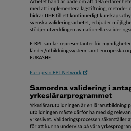
Arbetet handlar både om att dela erfarenheter
med att implementera lagstiftning, metoder o
bidrar UHR till ett kontinuerligt kunskapsutbyte
svenska valideringsarbetet, erbjuder möjlighet 
stödjer utvecklingen av nationella validering
E-RPL samlar representanter för myndigheter
länder/utbildningssystem samt europeiska o
EURASHE.
Öppna
European RPL Network
i
nytt
Samordna validering i antag
fönster
yrkeslärarprogrammet
Yrkeslärarutbildningen är en lärarutbildning 
utbildningen måste därför ha med sig releva
yrkeslivet. Valideringsprocessen säkerställer
för att kunna undervisa på våra yrkesprogra