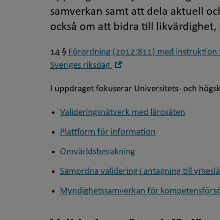
samverkan samt att dela aktuell oc
också om att bidra till likvärdighet,
14 §
Förordning (2012:811) med instruktion f
Öppna
Sveriges riksdag
i
nytt
I uppdraget fokuserar Universitets- och högs
fönster
Valideringsnätverk med lärosäten
Plattform för information
Omvärldsbevakning
Samordna validering i antagning till yrke
Myndighetssamverkan för kompetensförsörj