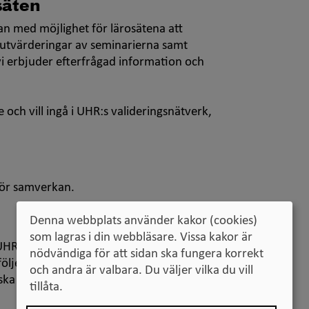
säten
an med möjlighet för lärosätena att
utvärderingar av seminarierna samt
 vi erbjuder efterfrågad information och
och vill ingå i UHR:s valideringsnätverk,
för samverkan.
Denna webbplats använder kakor (cookies)
som lagras i din webbläsare. Vissa kakor är
UHR i European Recognition of Prior
nödvändiga för att sidan ska fungera korrekt
öljer UHR utvecklingen inom validering och
och andra är valbara. Du väljer vilka du vill
ska högskolesektorn.
tillåta.