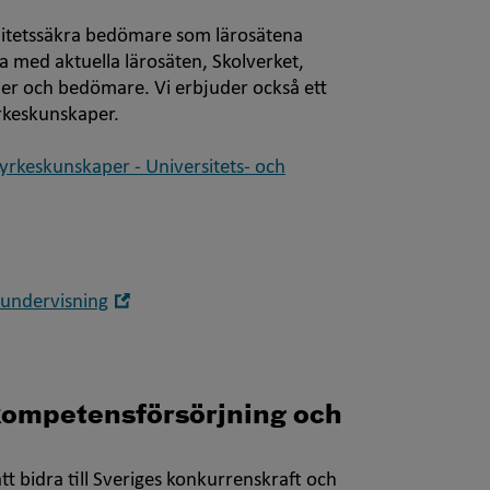
alitetssäkra bedömare som lärosätena
 med aktuella lärosäten, Skolverket,
er och bedömare. Vi erbjuder också ett
 yrkeskunskaper.
yrkeskunskaper - Universitets- och
Öppna
 undervisning
i
nytt
fönster
ompetensförsörjning och
 bidra till Sveriges konkurrenskraft och