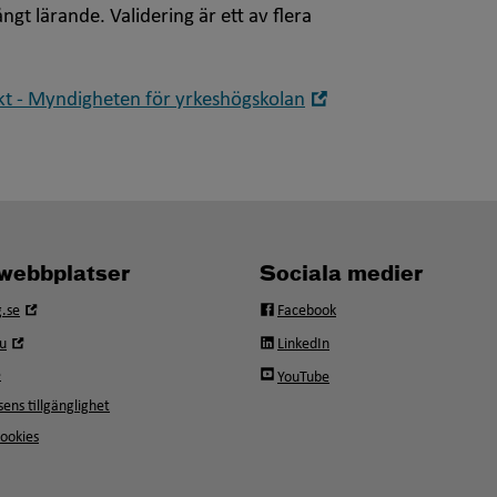
ngt lärande. Validering är ett av flera
Öppna
 - Myndigheten för yrkeshögskolan
i
nytt
fönster
webbplatser
Sociala medier
Öppna
.se
Facebook
i
Öppna
u
LinkedIn
nytt
i
fönster
e
YouTube
nytt
fönster
ens tillgänglighet
ookies