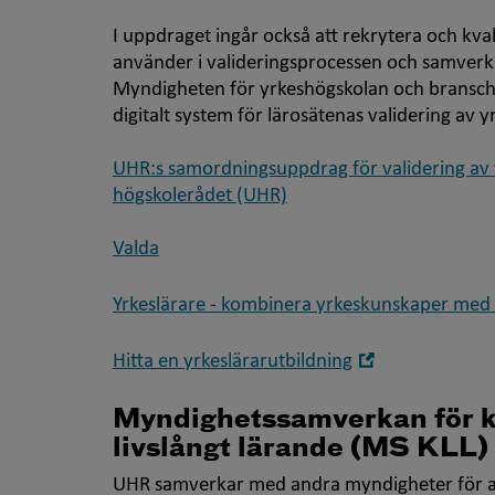
I uppdraget ingår också att rekrytera och kv
använder i valideringsprocessen och samverka
Myndigheten för yrkeshögskolan och bransch
digitalt system för lärosätenas validering av
UHR:s samordningsuppdrag för validering av 
högskolerådet (UHR)
Valda
Yrkeslärare - kombinera yrkeskunskaper med
Öppna
Hitta en yrkeslärarutbildning
i
nytt
Myndighetssamverkan för k
fönster
livslångt lärande (MS KLL)
UHR samverkar med andra myndigheter för att