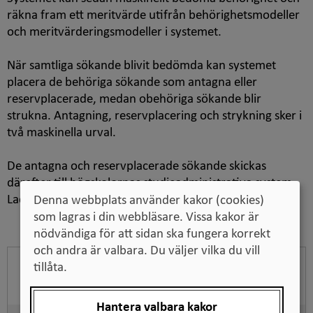
räkna fram ett meritvärde utifrån behörighetsmodeller
och meritvärderingsmodeller i systemet.
När samtliga sökande blivit bedömda kan systemet
placera de behöriga sökande som antagna eller
reservplacerade, medan obehöriga sökande blir
strukna. Antagning, reservplacering och strykning sker i
två maskinella urval.
De antagna och reservplacerade sökande skickas
därefter till högskolornas studieadministrativa system
Ladok.
Denna webbplats använder kakor (cookies)
som lagras i din webbläsare. Vissa kakor är
nödvändiga för att sidan ska fungera korrekt
och andra är valbara. Du väljer vilka du vill
Relaterade sidor och
tillåta.
dokument
Hantera valbara kakor