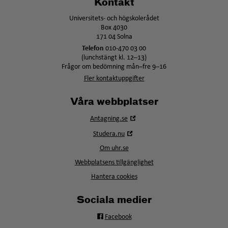
Kontakt
Universitets- och högskolerådet
Box 4030
171 04 Solna
Telefon
010-470 03 00
(lunchstängt kl. 12–13)
Frågor om bedömning mån–fre 9–16
Fler kontaktuppgifter
Våra webbplatser
Öppna
Antagning.se
i
Öppna
Studera.nu
nytt
i
fönster
Om uhr.se
nytt
fönster
Webbplatsens tillgänglighet
Hantera cookies
Sociala medier
Facebook