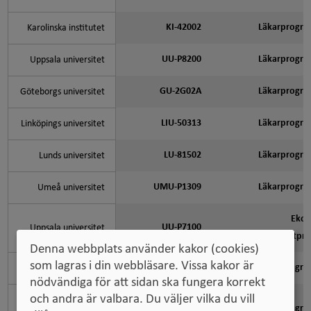
KI-42002
Läkarprogr
Karolinska institutet
UU-P8200
Läkarprogr
Uppsala universitet
GU-2G02A
Läkarprogr
Göteborgs universitet
LIU-50313
Läkarprogr
Linköpings universitet
LU-81502
Läkarprogr
Lunds universitet
UMU-P1309
Läkarprogr
Umeå universitet
Eko
UU-P7100
Uppsala universitet
kandidatpr
Denna webbplats använder kakor (cookies)
som lagras i din webbläsare. Vissa kakor är
ORU-89402
Läkarprogr
Örebro universitet
nödvändiga för att sidan ska fungera korrekt
och andra är valbara. Du väljer vilka du vill
Stockholms
SU-36009
Psykologprogr