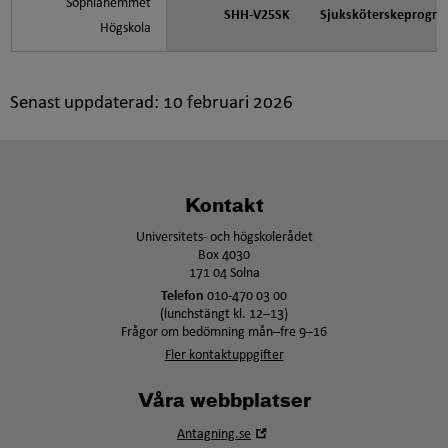
Sophiahemmet
SHH-V25SK
Sjuksköterskeprogr
Högskola
Senast uppdaterad: 10 februari 2026
Kontakt
Universitets- och högskolerådet
Box 4030
171 04 Solna
Telefon
010-470 03 00
(lunchstängt kl. 12–13)
Frågor om bedömning mån–fre 9–16
Fler kontaktuppgifter
Våra webbplatser
Öppna
Antagning.se