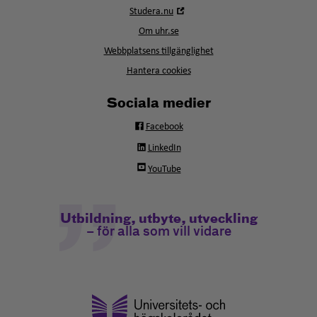
i
Öppna
Studera.nu
nytt
i
fönster
Om uhr.se
nytt
fönster
Webbplatsens tillgänglighet
Hantera cookies
Sociala medier
Facebook
LinkedIn
YouTube
Utbildning, utbyte, utveckling
– för alla som vill vidare