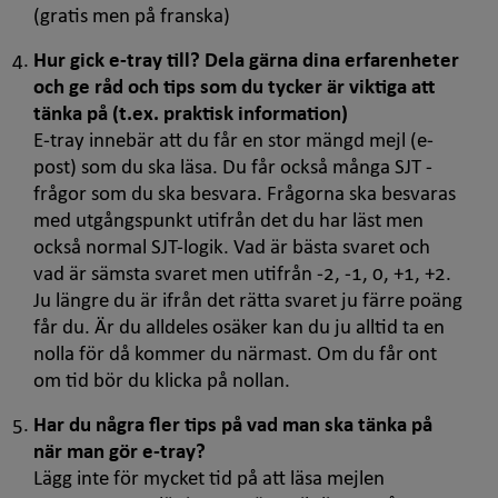
i
i
(gratis men på franska)
nytt
nytt
Hur gick
e-tray
till? Dela gärna dina erfarenheter
fönster
fönste
och ge råd och tips som du tycker är viktiga att
tänka på (t.ex. praktisk information)
E-tray
innebär att du får en stor mängd mejl (e-
post) som du ska läsa. Du får också många SJT -
frågor som du ska besvara. Frågorna ska besvaras
med utgångspunkt utifrån det du har läst men
också normal SJT-logik. Vad är bästa svaret och
vad är sämsta svaret men utifrån -2, -1, 0, +1, +2.
Ju längre du är ifrån det rätta svaret ju färre poäng
får du. Är du alldeles osäker kan du ju alltid ta en
nolla för då kommer du närmast. Om du får ont
om tid bör du klicka på nollan.
Har du några fler tips på vad man ska tänka på
när man gör
e-tray
?
Lägg inte för mycket tid på att läsa mejlen