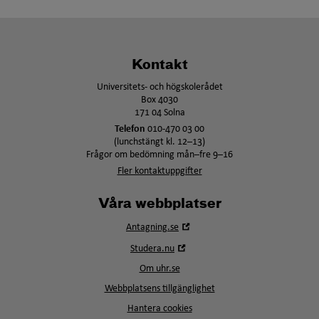
Kontakt
Universitets- och högskolerådet
Box 4030
171 04 Solna
Telefon
010-470 03 00
(lunchstängt kl. 12–13)
Frågor om bedömning mån–fre 9–16
Fler kontaktuppgifter
Våra webbplatser
Öppna
Antagning.se
i
Öppna
Studera.nu
nytt
i
fönster
Om uhr.se
nytt
fönster
Webbplatsens tillgänglighet
Hantera cookies