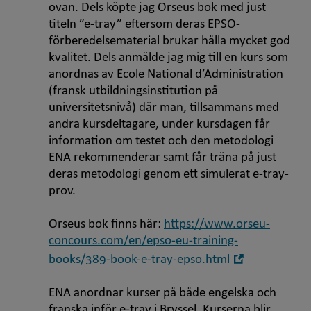
ovan. Dels köpte jag Orseus bok med just
titeln ”e-tray” eftersom deras EPSO-
förberedelsematerial brukar hålla mycket god
kvalitet. Dels anmälde jag mig till en kurs som
anordnas av Ecole National d’Administration
(fransk utbildningsinstitution på
universitetsnivå) där man, tillsammans med
andra kursdeltagare, under kursdagen får
information om testet och den metodologi
ENA rekommenderar samt får träna på just
deras metodologi genom ett simulerat e-tray-
prov.
Orseus bok finns här:
https://www.orseu-
concours.com/en/epso-eu-training-
Öppna
books/389-book-e-tray-epso.html
i
nytt
ENA anordnar kurser på både engelska och
fönster
franska inför e-tray i Bryssel. Kurserna blir