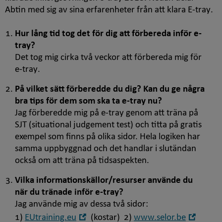
Abtin med sig av sina erfarenheter från att klara
E-tray
.
Hur lång tid tog det för dig att förbereda inför
e-
tray
?
Det tog mig cirka två veckor att förbereda mig för
e-tray
.
På vilket sätt förberedde du dig? Kan du ge några
bra tips för dem som ska ta
e-tray
nu?
Jag förberedde mig på
e-tray
genom att träna på
SJT (
situational judgement test
) och titta på gratis
exempel som finns på olika sidor. Hela logiken har
samma uppbyggnad och det handlar i slutändan
också om att träna på tidsaspekten.
Vilka informationskällor/resurser använde du
när du tränade inför
e-tray
?
Jag använde mig av dessa två sidor:
Öppna
Öppn
1)
EUtraining.eu
(kostar) 2)
www.selor.be