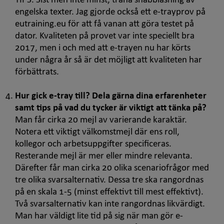
TIPS
. Sist men inte minst, träna snabbläsning av
engelska texter. Jag gjorde också ett
e-tray
prov på
eutraining.eu
för att få vanan att göra testet på
dator. Kvaliteten på provet var inte speciellt bra
2017, men i och med att
e-trayen
nu har körts
under några år så är det möjligt att kvaliteten har
förbättrats.
Hur gick
e-tray
till? Dela gärna dina erfarenheter
samt tips på vad du tycker är viktigt att tänka på?
Man får cirka 20 mejl av varierande karaktär.
Notera ett viktigt välkomstmejl där ens roll,
kollegor och arbetsuppgifter specificeras.
Resterande mejl är mer eller mindre relevanta.
Därefter får man cirka 20 olika scenariofrågor med
tre olika svarsalternativ. Dessa tre ska rangordnas
på en skala 1-5 (minst effektivt till mest effektivt).
Två svarsalternativ kan inte rangordnas likvärdigt.
Man har väldigt lite tid på sig när man gör
e-