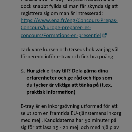
dock snabbt fyllda så man får skynda sig att
registrera sig om man är intresserad:
https://www.ena.fr/eng/Concours-Prepas-
Concours/Europe-preparer-les-
Öppna
concours/Formations-en-presentiel
i
nytt
Tack vare kursen och Orseus bok var jag väl
fönster
förberedd inför e-tray och fick bra poäng.
Hur gick e-tray till? Dela gärna dina
erfarenheter och ge råd och tips som
du tycker är viktiga att tänka på (t.ex.
praktisk information)
E-tray är en inkorgsövning utformad för att
se ut som en framtida EU-tjänstemans inkorg
med mejl. Kandidaterna har 50 minuter på
sig för att läsa 19 - 21 mejl och med hjälp av