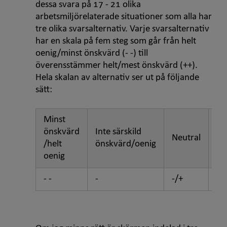
dessa svara på 17 - 21 olika
arbetsmiljörelaterade situationer som alla har
tre olika svarsalternativ. Varje svarsalternativ
har en skala på fem steg som går från helt
oenig/minst önskvärd (- -) till
överensstämmer helt/mest önskvärd (++).
Hela skalan av alternativ ser ut på följande
sätt:
Minst
Nå
önskvärd
Inte särskild
Neutral
ön
/helt
önskvärd/oenig
/i
oenig
- -
-
-/+
+