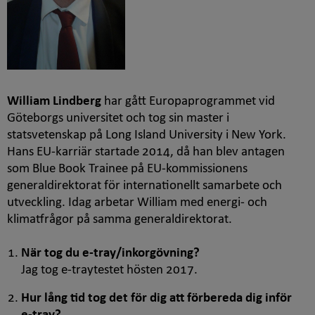
William Lindberg
har gått Europaprogrammet vid
Göteborgs universitet och tog sin master i
statsvetenskap på
Long Island University
i New York.
Hans EU-karriär startade 2014, då han blev antagen
som
Blue Book Trainee
på EU-kommissionens
generaldirektorat för internationellt samarbete och
utveckling. Idag arbetar William med energi- och
klimatfrågor på samma generaldirektorat.
När tog du
e-tray
/inkorgövning?
Jag tog
e-tray
testet hösten 2017.
Hur lång tid tog det för dig att förbereda dig inför