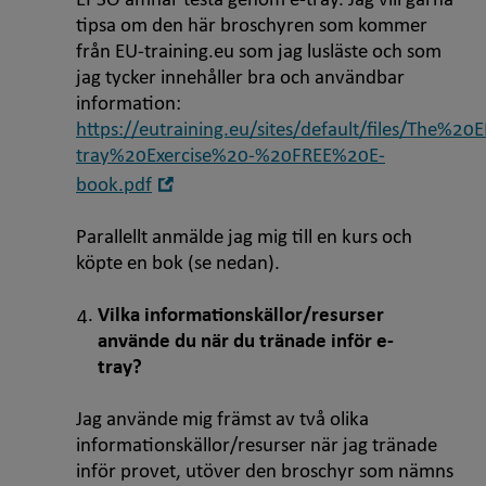
EPSO ämnar testa genom e-tray. Jag vill gärna
tipsa om den här broschyren som kommer
från EU-training.eu som jag lusläste och som
jag tycker innehåller bra och användbar
information:
https://eutraining.eu/sites/default/files/The%2
tray%20Exercise%20-%20FREE%20E-
Öppna
book.pdf
i
nytt
Parallellt anmälde jag mig till en kurs och
fönster
köpte en bok (se nedan).
Vilka informationskällor/resurser
använde du när du tränade inför e-
tray?
Jag använde mig främst av två olika
informationskällor/resurser när jag tränade
inför provet, utöver den broschyr som nämns