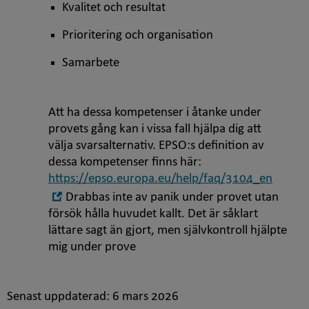
Kvalitet och resultat
Prioritering och organisation
Samarbete
Att ha dessa kompetenser i åtanke under
provets gång kan i vissa fall hjälpa dig att
välja svarsalternativ. EPSO:s definition av
dessa kompetenser finns här:
https://epso.europa.eu/help/faq/3104_en
Öppna
Drabbas inte av panik under provet utan
i
försök hålla huvudet kallt. Det är såklart
nytt
lättare sagt än gjort, men självkontroll hjälpte
fönster
mig under prove
Senast uppdaterad:
6 mars 2026