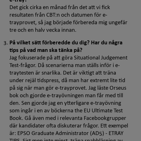
e-tray
?
Det gick cirka en månad från det att vi fick
resultaten från CBT:n och datumen för
e-
tray
provet, så jag började förbereda mig ungefär
tre och en halv vecka innan.
På vilket sätt förberedde du dig? Har du några
tips på vad man ska tänka på?
Jag fokuserade på att göra
Situational Judgement
Test
-frågor. Då scenarierna man ställs inför i
e-
tray
testen är snarlika. Det är viktigt att träna
under rejäl tidspress, då man har extremt lite tid
på sig när man gör
e-tray
provet. Jag läste Orseus
bok och gjorde
e-tray
övningen man får med till
den. Sen gjorde jag en ytterligare
e-tray
övning
som ingår i en av böckerna
the EU Ultimate Test
Book
. Gå även med i relevanta Facebookgrupper
där kandidater ofta diskuterar frågor. Ett exempel
är: EPSO
Graduate Administrator
(AD5) -
ETRAY