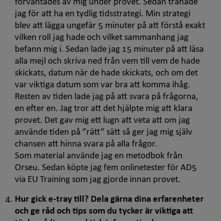
förväntades av mig under provet. Sedan tränade
jag för att ha en tydlig tidsstrategi. Min strategi
blev att lägga ungefär 5 minuter på att förstå exakt
vilken roll jag hade och vilket sammanhang jag
befann mig i. Sedan lade jag 15 minuter på att läsa
alla mejl och skriva ned från vem till vem de hade
skickats, datum när de hade skickats, och om det
var viktiga datum som var bra att komma ihåg.
Resten av tiden lade jag på att svara på frågorna,
en efter en. Jag tror att det hjälpte mig att klara
provet. Det gav mig ett lugn att veta att om jag
använde tiden på ”rätt” sätt så ger jag mig själv
chansen att hinna svara på alla frågor.
Som material använde jag en metodbok från
Orseu. Sedan köpte jag fem
online
tester för AD5
via
EU Training
som jag gjorde innan provet.
Hur gick
e-tray
till? Dela gärna dina erfarenheter
och ge råd och tips som du tycker är viktiga att