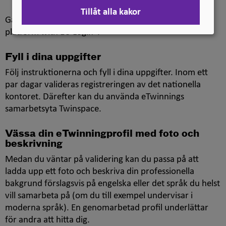
Tillåt alla kakor
Gå tillbaka till "
Create account
". Välj "
Register on this
platform with EU Login
".
Fyll i dina uppgifter
Följ instruktionerna och fyll i dina uppgifter. Inom ett
par dagar valideras registreringen av det nationella
kontoret. Därefter kan du använda
eTwinnings
samarbetsyta
Twinspace
.
Vässa din
eTwinning
profil med foto och
beskrivning
Medan du väntar på validering kan du passa på att
ladda upp ett foto och beskriva din professionella
bakgrund förslagsvis på engelska eller det språk du helst
vill samarbeta på (om du till exempel undervisar i
moderna språk). En genomarbetad profil underlättar
för andra att hitta dig.