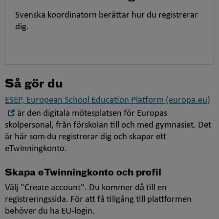
Svenska koordinatorn berättar hur du registrerar
dig.
Så gör du
ESEP,
European School Education Platform
(europa.eu)
Öppna
är den digitala mötesplatsen för Europas
i
skolpersonal, från förskolan till och med gymnasiet. Det
nytt
är här som du registrerar dig och skapar ett
fönster
eTwinningkonto.
Skapa
eTwinning
konto och profil
Välj "
Create account
". Du kommer då till en
registreringssida. För att få tillgång till plattformen
behöver du ha EU-login.