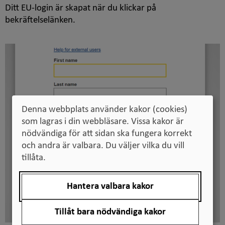
Ditt EU-login är skapat när du klickar på
bekräftelselänken.
Denna webbplats använder kakor (cookies)
som lagras i din webbläsare. Vissa kakor är
nödvändiga för att sidan ska fungera korrekt
och andra är valbara. Du väljer vilka du vill
tillåta.
Hantera valbara kakor
Tillåt bara nödvändiga kakor