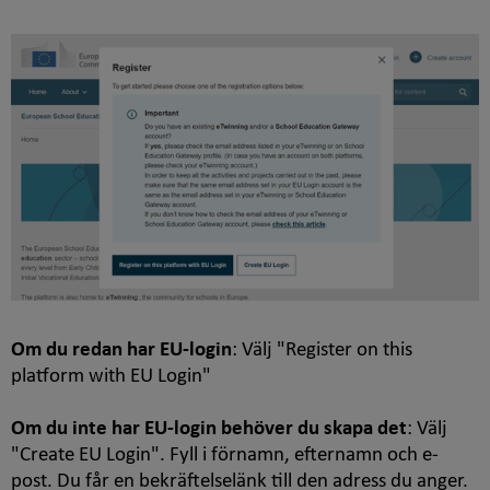
Om du redan har EU-login
: Välj "
Register on this
platform with EU Login
"
Om du inte har EU-login behöver du skapa det
: Välj
"
Create EU Login
". Fyll i förnamn, efternamn och e-
post. Du får en bekräftelselänk till den adress du anger.