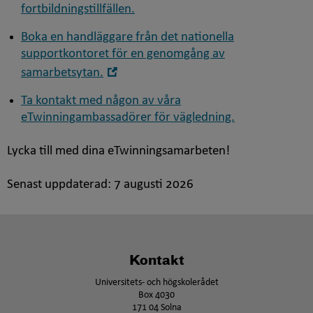
fortbildningstillfällen.
Boka en handläggare från det nationella
supportkontoret för en genomgång av
Öppna
samarbetsytan.
i
Ta kontakt med någon av våra
nytt
eTwinning
ambassadörer för vägledning.
fönster
Lycka till med dina
eTwinning
samarbeten!
Senast uppdaterad:
7 augusti 2026
Kontakt
Universitets- och högskolerådet
Box 4030
171 04 Solna