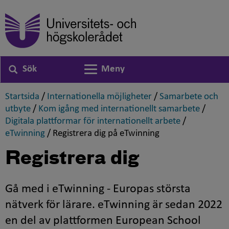
Sök
Meny
Växla navigering
,
,
Startsida
/
Internationella möjligheter
/
Samarbete och
,
,
utbyte
/
Kom igång med internationellt samarbete
/
,
Digitala plattformar för internationellt arbete
/
,
,
eTwinning
/
Registrera dig på eTwinning
Registrera dig
Gå med i
eTwinning
- Europas största
nätverk för lärare.
eTwinning
är sedan 2022
en del av plattformen
European School