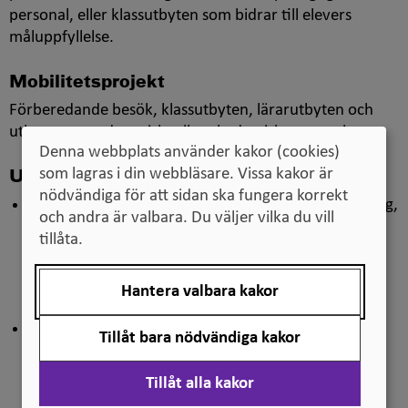
personal, eller klassutbyten som bidrar till elevers
måluppfyllelse.
Mobilitetsprojekt
Förberedande besök, klassutbyten, lärarutbyten och
utbyten av pedagogiskt eller akademisk personal.
Denna webbplats använder kakor (cookies)
som lagras i din webbläsare. Vissa kakor är
Utvecklingsprojekt
nödvändiga för att sidan ska fungera korrekt
Projektsamarbeten kring till exempel kvalitetssäkring,
och andra är valbara. Du väljer vilka du vill
spridning av projektresultat, utveckling och
tillåta.
förbättring av pedagogiska metoder, utveckling av
läroplaner, utveckla gemensamma studieprogram
Hantera valbara kakor
eller kurser.
Nätverksaktiviteter som till exempel administrativa
Tillåt bara nödvändiga kakor
möten för etablering och utveckling av nätverk,
informationsaktiviteter samt spridning av resultat.
Tillåt alla kakor