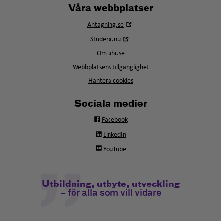
Våra webbplatser
Öppna
Antagning.se
i
Öppna
Studera.nu
nytt
i
fönster
Om uhr.se
nytt
fönster
Webbplatsens tillgänglighet
Hantera cookies
Sociala medier
Facebook
LinkedIn
YouTube
Utbildning, utbyte, utveckling
– för alla som vill vidare