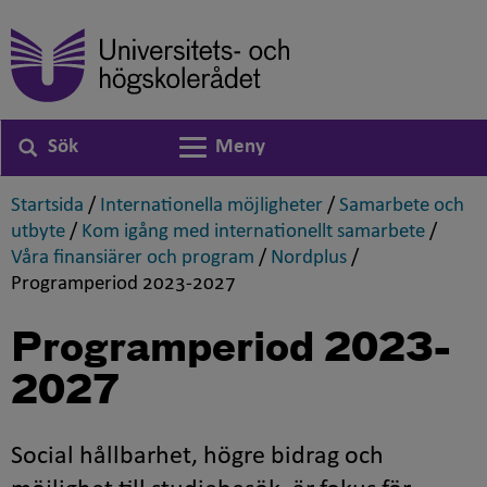
Sök
Meny
Växla navigering
,
,
Startsida
/
Internationella möjligheter
/
Samarbete och
,
,
utbyte
/
Kom igång med internationellt samarbete
/
,
,
Våra finansiärer och program
/
Nordplus
/
,
Programperiod 2023-2027
Programperiod 2023-
2027
Social hållbarhet, högre bidrag och