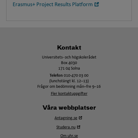
Ö
Erasmus+
Project Results Platform
p
p
n
a
i
Kontakt
n
y
Universitets- och högskolerådet
t
Box 4030
171 04 Solna
t
Telefon
010-470 03 00
f
(lunchstängt kl. 12–13)
ö
Frågor om bedömning mån–fre 9–16
n
Fler kontaktuppgifter
s
t
Våra webbplatser
e
Öppna
Antagning.se
r
i
Öppna
Studera.nu
nytt
i
fönster
Om uhr.se
nytt