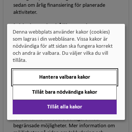
sedan om årlig finansiering för planerade
aktiviteter.
Inkluderande, hållbart och
digitaliserat
Denna webbplats använder kakor (cookies)
som lagras i din webbläsare. Vissa kakor är
Lärosäten som deltar ska arbeta i enlighet
nödvändiga för att sidan ska fungera korrekt
enlighet med Erasmus+ grundläggande
och andra är valbara. Du väljer vilka du vill
principer och prioriterade områden:
tillåta.
inkludering och mångfald, miljömässigt
hållbara och ansvarsfulla metoder, den digitala
omställningen och deltagande i det
Hantera valbara kakor
demokratiska livet.
Tillåt bara nödvändiga kakor
Prioriterade områden inom Erasmus+
Tillåt alla kakor
Det finns möjlighet att ansöka om extra bidrag
för att kunna inkludera deltagare med
begränsade möjligheter. Mer information om