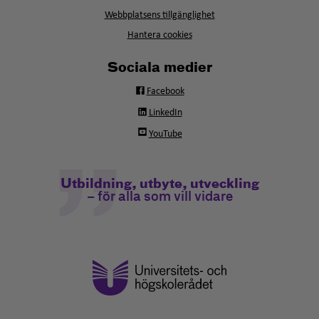
fönster
Webbplatsens tillgänglighet
Hantera cookies
Sociala medier
Facebook
LinkedIn
YouTube
Utbildning, utbyte, utveckling
– för alla som vill vidare