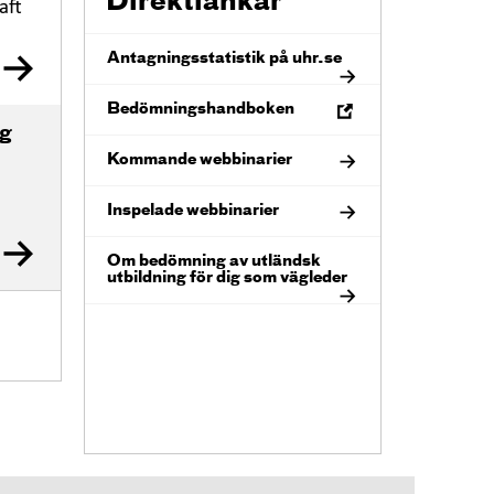
Direktlänkar
aft
Antagningsstatistik på uhr.se
Ö
Bedömningshandboken
p
ng
p
n
Kommande webbinarier
a
i
n
Inspelade webbinarier
y
t
t
Om bedömning av utländsk
f
utbildning för dig som vägleder
ö
n
s
t
e
r