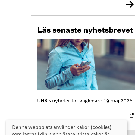
Ö
Läs senaste nyhetsbrevet
p
p
n
a
i
n
y
t
t
f
UHR:s nyheter för vägledare 19 maj 2026
ö
n
s
t
Denna webbplats använder kakor (cookies)
e
som lagras i din webbläsare. Vissa kakor är