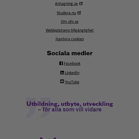
Öppna
Antagning.se
i
Öppna
Studera.nu
nytt
i
fönster
Om uhr.se
nytt
fönster
Webbplatsens tillgänglighet
Hantera cookies
Sociala medier
Facebook
LinkedIn
YouTube
Utbildning, utbyte, utveckling
– för alla som vill vidare