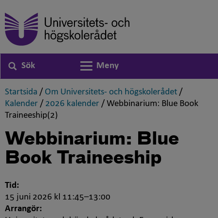
Sök
Meny
Växla navigering
,
,
Startsida
/
Om Universitets- och högskolerådet
/
,
,
Kalender
/
2026 kalender
/
Webbinarium: Blue Book
,
Traineeship(2)
Webbinarium:
Blue
Book Traineeship
Tid:
15 juni 2026 kl 11:45–13:00
Arrangör: