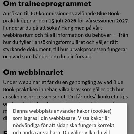
Om traineeprogrammet
Ansökan till EU-kommissionens avlönade Blue Book-
praktik öppnar den
15 juli 2026
för vårsessionen 2027.
Funderar du på att söka? Häng med på vårt
webbinarium och få all information du behöver — från
hur du fyller i ansökningsformuläret och väljer rätt
styrkande dokument, till hur urvalsprocessen fungerar
och vad som händer om du blir förvald.
Om webbinariet
Under webbinariet får du en genomgång av vad Blue
Book-praktiken innebär, vilka krav som gäller och hur
ansökningsprocessen ser ut. Du får också konkreta tips
om hur du stärker din ansökan och undviker vanliga
Denna webbplats använder kakor (cookies)
misstag — samt möjlighet att ställa dina egna frågor
som lagras i din webbläsare. Vissa kakor är
direkt till experterna.
nödvändiga för att sidan ska fungera korrekt
och andra är valbara. Du väljer vilka du vill