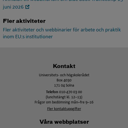
Öppna
juni 2026
i
nytt
Fler aktiviteter
fönster
Fler aktiviteter och webbinarier för arbete och praktik
inom EU:s institutioner
Kontakt
Universitets- och högskolerådet
Box 4030
171 04 Solna
Telefon
010-470 03 00
(lunchstängt kl. 12–13)
Frågor om bedömning mån–fre 9–16
Fler kontaktuppgifter
Våra webbplatser