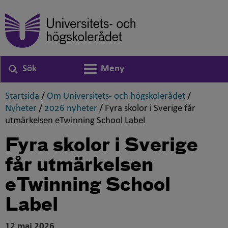
Sök
Meny
Växla navigering
,
,
Startsida
/
Om Universitets- och högskolerådet
/
,
,
Nyheter
/
2026 nyheter
/
Fyra skolor i Sverige får
,
utmärkelsen eTwinning School Label
Fyra skolor i Sverige
får utmärkelsen
eTwinning School
Label
12 maj 2026