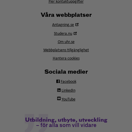
Fler kontaktuppgifter
Våra webbplatser
Öppna
Antagning.se
i
Öppna
Studera.nu
nytt
i
fönster
Om uhr.se
nytt
fönster
Webbplatsens tillgänglighet
Hantera cookies
Sociala medier
Facebook
LinkedIn
YouTube
Utbildning, utbyte, utveckling
– för alla som vill vidare