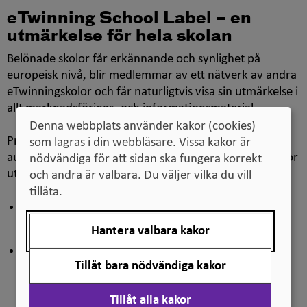
eTwinning School Label
– en
utmärkelse för hela skolan
Belönade skolor får erkännande och synlighet på
europeisk nivå, blir medlemmar av ett nätverk av andra
eTwinning
skolor och får naturligtvis visa sin utmärkelse i
allt marknadsförings- och informationsmaterial.
Denna webbplats använder kakor (cookies)
Processen har två steg där det första steget är en
som lagras i din webbläsare. Vissa kakor är
automatisk check i databasen. Då gallras följande skolor
nödvändiga för att sidan ska fungera korrekt
ut:
och andra är valbara. Du väljer vilka du vill
tillåta.
Skolor som varit registrerade i
eTwinning
i mer än
två år.
Hantera valbara kakor
Med minst två aktiva
eTwinning
lärare knutna till
Tillåt bara nödvändiga kakor
skolan vid tiden för ansökningen. Obs! En tredje
lärare måste vara aktiv i lärarteamet, och läggas till
Tillåt alla kakor
i ansökan.