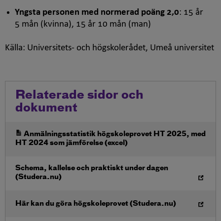
Yngsta personen med normerad poäng 2,0
: 15 år
5 mån (kvinna), 15 år 10 mån (man)
Källa: Universitets- och högskolerådet, Umeå universitet
Relaterade sidor och
dokument
Öppna i nytt fönster
Anmälningsstatistik högskoleprovet HT 2025, med
HT 2024 som jämförelse (excel)
Öppna i nytt fönster
Schema, kallelse och praktiskt under dagen
(Studera.nu)
Öppna i nytt fönster
Här kan du göra högskoleprovet (Studera.nu)