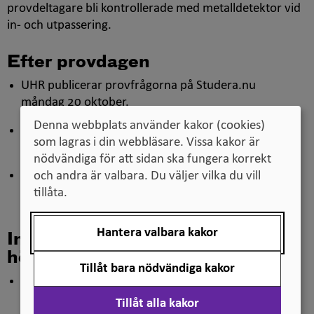
provdeltagare bli kontrollerade med metalldetektor vid
in- och utpasser­ing.
Efter provdagen
UHR publicerar provfrågorna på Studera.nu
måndag 20 oktober.
Denna webbplats använder kakor (cookies)
Facit läggs ut på Studera.nu onsdag 22 oktober kl
som lagras i din webbläsare. Vissa kakor är
11:00.
nödvändiga för att sidan ska fungera korrekt
Provdeltagarna kan ta del av provresultaten 26
och andra är valbara. Du väljer vilka du vill
november.
tillåta.
Hantera valbara kakor
Intressanta fakta kring
högskoleprovet
Tillåt bara nödvändiga kakor
Högskoleprovet infördes 1977
. Syftet var att det
skulle bidra till att bredda rekryteringen till
Tillåt alla kakor