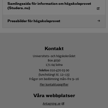
Öppna i nytt fönster
Samlingssida för information om högskoleprovet
(Studera.nu)
Pressbilder för högskoleprovet
Kontakt
Universitets- och högskolerådet
Box 4030
171 04 Solna
Telefon
010-470 03 00
(lunchstängt kl. 12–13)
Frågor om bedömning mån–fre 9–16
Fler kontaktuppgifter
Våra webbplatser
Öppna
Antagning.se
i