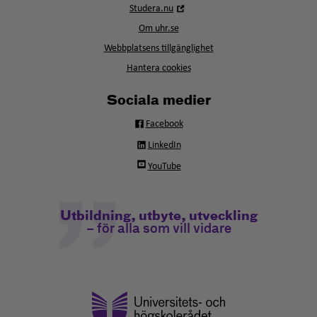
Öppna
Studera.nu
nytt
i
fönster
Om uhr.se
nytt
fönster
Webbplatsens tillgänglighet
Hantera cookies
Sociala medier
Facebook
LinkedIn
YouTube
Utbildning, utbyte, utveckling
– för alla som vill vidare