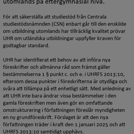
utomlands på eftergymnasial nivå.
För att säkerställa att studiestöd från Centrala
studiestödsnämnden (CSN) enbart går till den enskilde
om utbildning utomlands har tillräcklig kvalitet prövar
UHR om utländska utbildningar uppfyller kraven för
godtagbar standard.
UHR har identifierat ett behov av att införa nya
föreskrifter och allmänna råd som främst gäller
bestämmelserna 1 § punkt c. och e. i UHRFS 2013:10,
eftersom dessa punkter i föreskrifterna är otydliga och
svåra att tillämpa på ett enhetligt sätt. Med anledning av
att UHR inte bara ändrar vissa bestämmelser i den
gamla föreskriften men även gör en omfattande
omstrukturering i författningen föreslår myndigheten
en ny grundföreskrift. Förslaget är att den nya
författningen träder i kraft den 1 januari 2025 och att
UHRFS 2013:10 samtidigt upphävs.