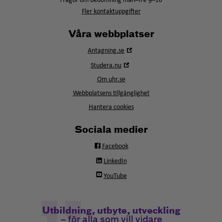
Frågor om bedömning mån–fre 9–16
Fler kontaktuppgifter
Våra webbplatser
Öppna
Antagning.se
i
Öppna
Studera.nu
nytt
i
fönster
Om uhr.se
nytt
fönster
Webbplatsens tillgänglighet
Hantera cookies
Sociala medier
Facebook
LinkedIn
YouTube
Utbildning, utbyte, utveckling
– för alla som vill vidare