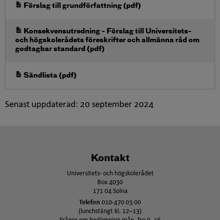
Öppna i nytt fönster
Förslag till grundförfattning (pdf)
Öppna i nytt fönster
Konsekvensutredning - Förslag till Universitets-
och högskolerådets föreskrifter och allmänna råd om
godtagbar standard (pdf)
Öppna i nytt fönster
Sändlista (pdf)
Senast uppdaterad:
20 september 2024
Kontakt
Universitets- och högskolerådet
Box 4030
171 04 Solna
Telefon
010-470 03 00
(lunchstängt kl. 12–13)