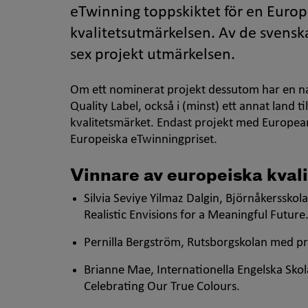
eTwinning toppskiktet för en
Europ
kvalitetsutmärkelsen. Av de svenska
sex projekt utmärkelsen.
Om ett nominerat projekt dessutom har en nat
Quality Label
, också i (minst) ett annat land t
kvalitetsmärket. Endast projekt med
European
Europeiska
eTwinning
priset.
Vinnare av europeiska kvali
Silvia Seviye Yilmaz Dalgin, Björnåkerssko
Realistic Envisions for a Meaningful Future
Pernilla Bergström, Rutsborgskolan med p
Brianne Mae, Internationella Engelska Sko
Celebrating Our True Colours
.