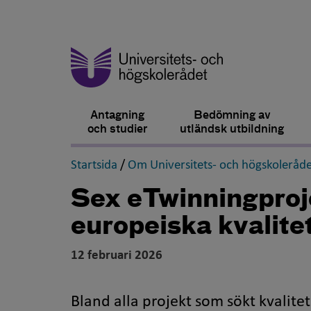
Antagning
Bedömning av
och studier
utländsk utbildning
,
Startsida
/
Om Universitets- och högskoleråde
Sex
eTwinning
proj
europeiska kvalit
12 februari 2026
Bland alla projekt som sökt kvalit