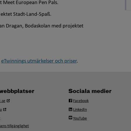
et
Meet European Pen Pals
.
jektet
Stadt-Land-Spaß
.
an Dragan, Bodaskolan med projektet
.
:
eTwinnings utmärkelser och priser
.
webbplatser
Sociala medier
Öppna
.se
Facebook
i
Öppna
u
LinkedIn
nytt
i
fönster
e
YouTube
nytt
fönster
ens tillgänglighet