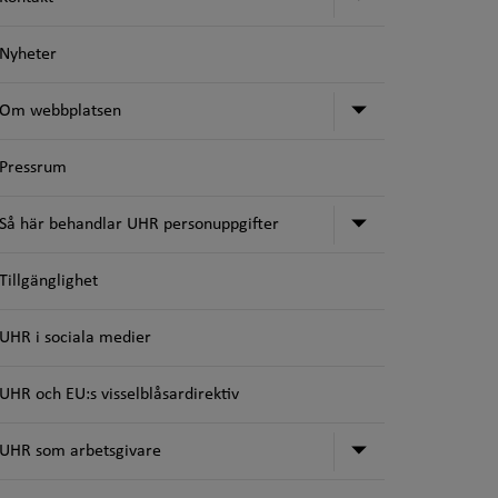
Nyheter
Undermeny fö
Om webbplatsen
Pressrum
Undermeny för
Så här behandlar UHR personuppgifter
Tillgänglighet
UHR i sociala medier
UHR och EU:s visselblåsardirektiv
Undermeny för
UHR som arbetsgivare