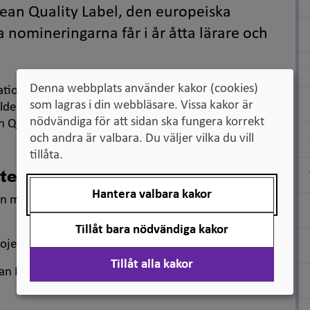
ean Quality Label
, den europeiska
 nomineringarna får i år åtta lärare och
Denna webbplats använder kakor (cookies)
ionell kvalitetsutmärkelse, det nationella
som lagras i din webbläsare. Vissa kakor är
illdelas projektet det europeiska
nödvändiga för att sidan ska fungera korrekt
 Quality Label
kan delta i tävlingen
och andra är valbara. Du väljer vilka du vill
tillåta.
tetspriset
Hantera valbara kakor
lan med projektet
DREAM: Developing
.
Tillåt bara nödvändiga kakor
rojektet
Friends Friends Friends Hurrah
!
Tillåt alla kakor
lan Linköping med projektet
Ink of Unity: