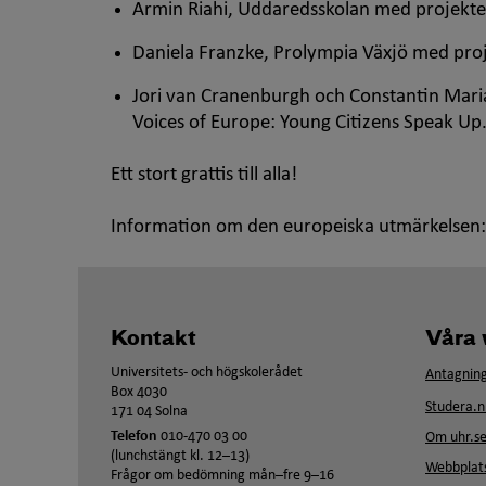
Armin Riahi, Uddaredsskolan med projekt
Daniela Franzke, Prolympia Växjö med pro
Jori van Cranenburgh och Constantin Mari
Voices of Europe: Young Citizens Speak Up
Ett stort grattis till alla!
Information om den europeiska utmärkelsen
Kontakt
Våra 
Universitets- och högskolerådet
Antagning
Box 4030
Studera.n
171 04 Solna
Telefon
010-470 03 00
Om uhr.s
(lunchstängt kl. 12–13)
Webbplats
Frågor om bedömning mån–fre 9–16