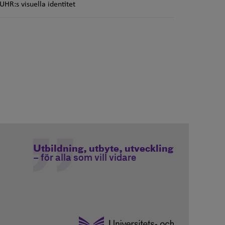
UHR:s visuella identitet
Utbildning, utbyte, utveckling
– för alla som vill vidare