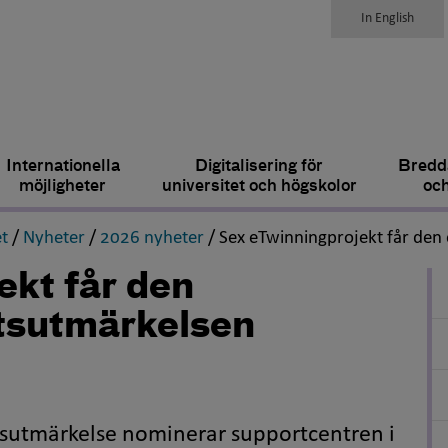
In English
Internationella
Digitalisering för
Bredda
möjligheter
universitet och högskolor
och
,
,
,
t
/
Nyheter
/
2026 nyheter
/
Sex eTwinningprojekt får den 
ekt får den
etsutmärkelsen
etsutmärkelse nominerar supportcentren i