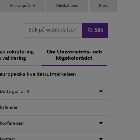
Andra språk
Publikationer
Press
Sök
d rekrytering
Om Universitets- och
 validering
högskolerådet
,
europeiska kvalitetsutmärkelsen
Undermeny för
Detta gör UHR
Kalender
Undermeny för
Konferenser
Undermeny för
Kontakt