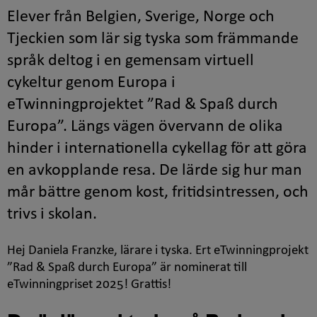
Elever från Belgien, Sverige, Norge och
Tjeckien som lär sig tyska som främmande
språk deltog i en gemensam virtuell
cykeltur genom Europa i
eTwinning
projektet ”
Rad & Spaß durch
Europa
”. Längs vägen övervann de olika
hinder i internationella cykellag för att göra
en avkopplande resa. De lärde sig hur man
mår bättre genom kost, fritidsintressen, och
trivs i skolan.
Hej Daniela Franzke, lärare i tyska. Ert
eTwinning
projekt
”Rad & Spaß durch Europa” är nominerat till
eTwinningpriset 2025! Grattis!