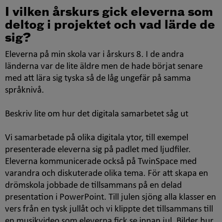
I vilken årskurs gick eleverna som
deltog i projektet och vad lärde de
sig?
Eleverna på min skola var i årskurs 8. I de andra
länderna var de lite äldre men de hade börjat senare
med att lära sig tyska så de låg ungefär på samma
språknivå.
Beskriv lite om hur det digitala samarbetet såg ut
Vi samarbetade på olika digitala ytor, till exempel
presenterade eleverna sig på padlet med ljudfiler.
Eleverna kommunicerade också på
TwinSpace
med
varandra och diskuterade olika tema. För att skapa en
drömskola jobbade de tillsammans på en delad
presentation i
PowerPoint
. Till julen sjöng alla klasser en
vers från en tysk jullåt och vi klippte det tillsammans till
en musikvideo som eleverna fick se innan jul. Bilder hur