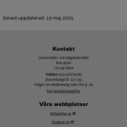
Senast uppdaterad:
19 maj 2025
Kontakt
Universitets- och högskolerådet
Box 4030
171 04 Solna
Telefon
010-470 03 00
(lunchstängt kl. 12–13)
Frågor om bedömning mån–fre 9–16
Fler kontaktuppgifter
Våra webbplatser
Öppna
Antagning.se
i
Öppna
Studera.nu
nytt
i