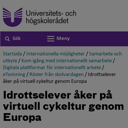
Sök
Meny
Växla navigering
,
,
Startsida
/
Internationella möjligheter
/
Samarbete och
,
,
utbyte
/
Kom igång med internationellt samarbete
/
,
Digitala plattformar för internationellt arbete
/
,
,
eTwinning
/
Röster från skolvardagen
/
Idrottselever
,
åker på virtuell cykeltur genom Europa
Idrottselever åker på
virtuell cykeltur genom
Europa