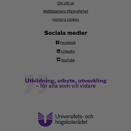
fönster
Om uhr.se
nytt
fönster
Webbplatsens tillgänglighet
Hantera cookies
Sociala medier
Facebook
LinkedIn
YouTube
Utbildning, utbyte, utveckling
– för alla som vill vidare