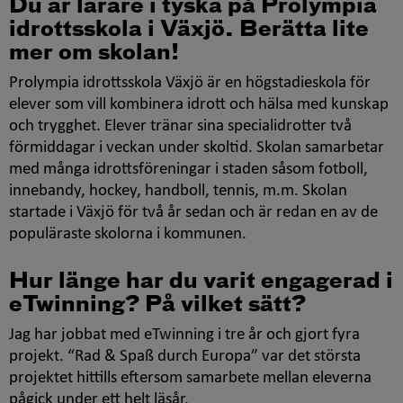
Du är lärare i tyska på Prolympia
idrottsskola i Växjö. Berätta lite
mer om skolan!
Prolympia idrottsskola Växjö är en högstadieskola för
elever som vill kombinera idrott och hälsa med kunskap
och trygghet. Elever tränar sina specialidrotter två
förmiddagar i veckan under skoltid. Skolan samarbetar
med många idrottsföreningar i staden såsom fotboll,
innebandy, hockey, handboll, tennis, m.m. Skolan
startade i Växjö för två år sedan och är redan en av de
populäraste skolorna i kommunen.
Hur länge har du varit engagerad i
eTwinning
? På vilket sätt?
Jag har jobbat med eTwinning i tre år och gjort fyra
projekt. “
Rad & Spaß durch Europa
” var det största
projektet hittills eftersom samarbete mellan eleverna
pågick under ett helt läsår.