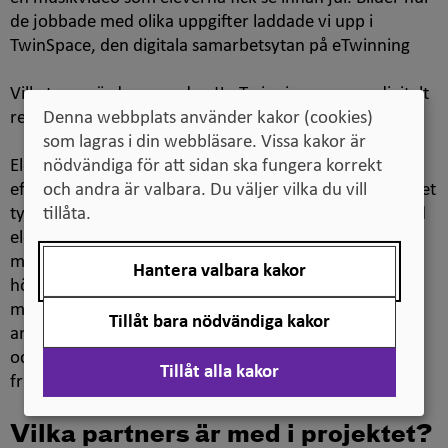
de jobbade med olika uppgifter laddade vi upp i
TwinSpace
, den digitala samarbetsytan på
eTwinning
Vilket mervärde anser du att
eTwinning
ger som digitalt
redskap för att nå lärandemål?
Denna webbplats använder kakor (cookies)
som lagras i din webbläsare. Vissa kakor är
Eleverna jobbade så mycket bättre med uppgifterna
nödvändiga för att sidan ska fungera korrekt
eftersom det var mycket mer autentiskt att använda det
och andra är valbara. Du väljer vilka du vill
tyska språket för att samarbeta och kommunicera med
tillåta.
elever från andra länder. De använde skriftlig och
muntlig kommunikation och visade läs- och
Hantera valbara kakor
hörförståelse, allt som ingår i kunskapskraven för
moderna språk. Dessutom lärde de sig mycket om de
Tillåt bara nödvändiga kakor
andra europeiska länderna t.ex. om skolsystemet men
också vad ungdomar gör på fritiden, hur de håller sig
Tillåt alla kakor
friska, vilka idrotter som är populära och mycket mer.
Vilka partners är med i projektet?