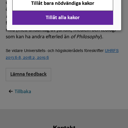
doktorsexamen som lärosätena använder. Vid
Tillåt bara nödvändiga kakor
översättning av en specifik doktorsexamen bör
Degree of Doctor of Philosophy
användas generellt
Tillåt alla kakor
för att tydligare visa denna examens vetenskapliga
nivå (med undantag av juridik, medicin och teologi
som kan ha andra efterled än
of Philosophy
).
Se vidare Universitets- och högskolerådets föreskrifter
UHRFS
2013:6-8, 2018:2, 2019:6
Lämna feedback
Tillbaka