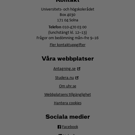
Kontakt
Universitets- och högskolerådet
Box 4030
171 04 Solna
Telefon
010-470 03 00
(lunchstängt kl. 12–13)
Frågor om bedömning mån–fre 9–16
Fler kontaktuppgifter
Våra webbplatser
Öppna
Antagning.se
i
Öppna
Studera.nu
nytt
i
fönster
Om uhr.se
nytt
fönster
Webbplatsens tillgänglighet
Hantera cookies
Sociala medier
Facebook