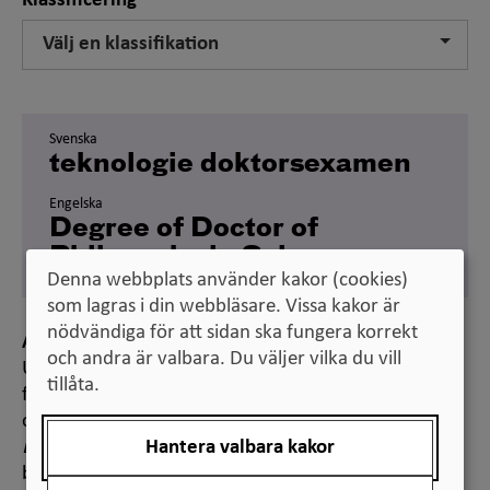
Klassificering
Välj en klassifikation
Svenska
teknologie doktorsexamen
Engelska
Degree of Doctor of
Philosophy in Science
Denna webbplats använder kakor (cookies)
som lagras i din webbläsare. Vissa kakor är
nödvändiga för att sidan ska fungera korrekt
Anmärkning
och andra är valbara. Du väljer vilka du vill
Universitets- och högskolerådet får meddela
tillåta.
föreskrifter om översättning av examen till engelska,
och har föreskrivit att doktorsexamen ska heta
Hantera valbara kakor
Degree of Doctor
på engelska. Lärosätena själva
beslutar om översättning av de för- och efterled till