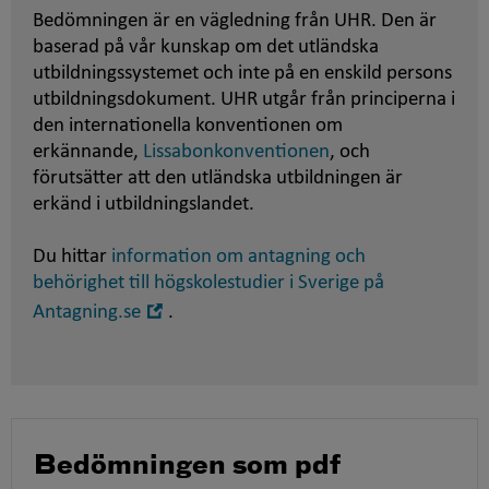
Bedömningen är en vägledning från UHR. Den är
baserad på vår kunskap om det utländska
utbildningssystemet och inte på en enskild persons
utbildningsdokument. UHR utgår från principerna i
den internationella konventionen om
erkännande,
Lissabonkonventionen
, och
förutsätter att den utländska utbildningen är
erkänd i utbildningslandet.
Du hittar
information om antagning och
behörighet till högskolestudier i Sverige på
Öppna
Antagning.se
.
i
nytt
fönster
Bedömningen som pdf