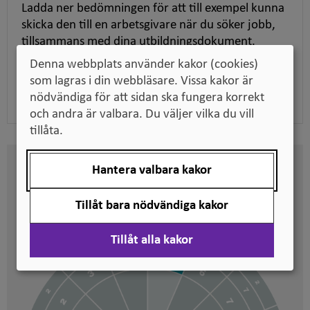
Ladda ner bedömningen för att till exempel kunna
skicka den till en arbetsgivare när du söker jobb,
tillsammans med dina utbildningsdokument.
Denna webbplats använder kakor (cookies)
som lagras i din webbläsare. Vissa kakor är
Ladda ner pdf
nödvändiga för att sidan ska fungera korrekt
och andra är valbara. Du väljer vilka du vill
tillåta.
Hantera valbara kakor
Här kan du se på vilken nivå
svenska kvalifikationer är
Tillåt bara nödvändiga kakor
placerade
Tillåt alla kakor