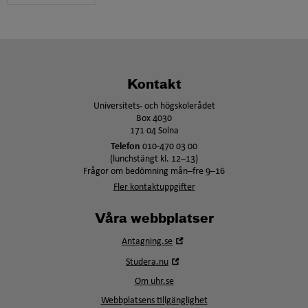
Kontakt
Universitets- och högskolerådet
Box 4030
171 04 Solna
Telefon
010-470 03 00
(lunchstängt kl. 12–13)
Frågor om bedömning mån–fre 9–16
Fler kontaktuppgifter
Våra webbplatser
Öppna
Antagning.se
i
Öppna
Studera.nu
nytt
i
fönster
Om uhr.se
nytt
fönster
Webbplatsens tillgänglighet