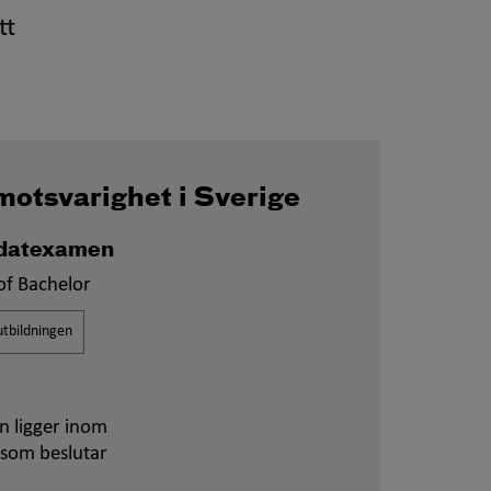
tt
motsvarighet i Sverige
datexamen
of Bachelor
tbildningen
n ligger inom
 som beslutar