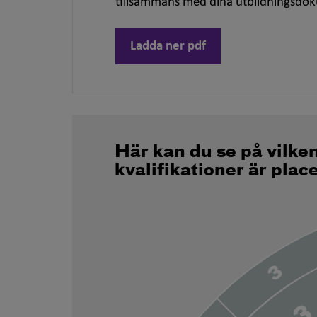
tillsammans med dina utbildningsdo
Ladda ner pdf
Här kan du se på vilke
kvalifikationer är plac