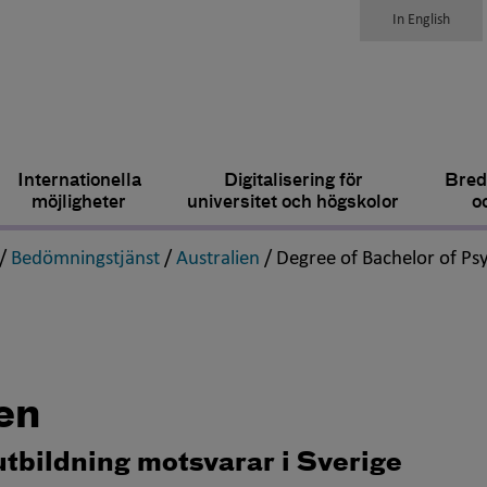
In English
Internationella
Digitalisering för
Bred
möjligheter
universitet och högskolor
o
,
,
,
/
Bedömningstjänst
/
Australien
/
Degree of Bachelor of Ps
en
utbildning motsvarar i Sverige