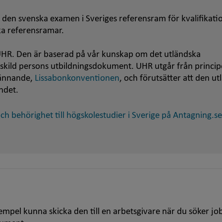
 den svenska examen i Sveriges referensram för kvalifikati
ska referensramar.
HR. Den är baserad på vår kunskap om det utländska
nskild persons utbildningsdokument. UHR utgår från princip
kännande,
Lissabonkonventionen
, och förutsätter att den u
ndet.
h behörighet till högskolestudier i Sverige på Antagning.se
empel kunna skicka den till en arbetsgivare när du söker jo