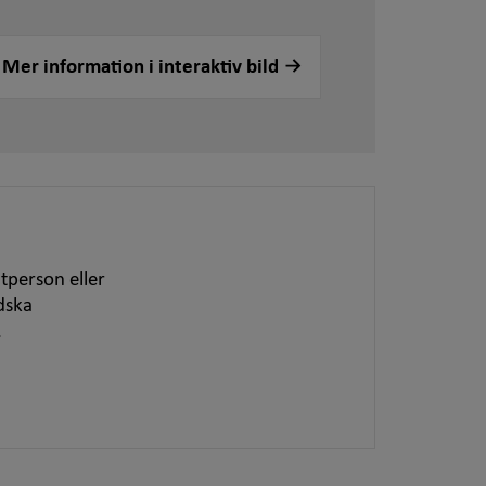
Mer information i interaktiv bild
tperson eller
dska
.