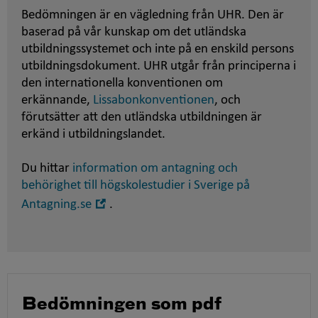
Bedömningen är en vägledning från UHR. Den är
baserad på vår kunskap om det utländska
utbildningssystemet och inte på en enskild persons
utbildningsdokument. UHR utgår från principerna i
den internationella konventionen om
erkännande,
Lissabonkonventionen
, och
förutsätter att den utländska utbildningen är
erkänd i utbildningslandet.
Du hittar
information om antagning och
behörighet till högskolestudier i Sverige på
Öppna
Antagning.se
.
i
nytt
fönster
Bedömningen som pdf