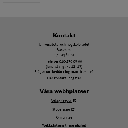
Kontakt
Universitets- och högskolerådet
Box 4030
171 04 Solna
Telefon
010-470 03 00
(lunchstängt kl. 12–13)
Frågor om bedömning mån–fre 9–16
Fler kontaktuppgifter
Våra webbplatser
Öppna
Antagning.se
i
Öppna
Studera.nu
nytt
i
fönster
Om uhr.se
nytt
fönster
Webbplatsens tillgänglighet