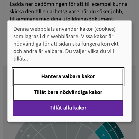
Ladda ner bedömningen för att till exempel kunna
skicka den till en arbetsgivare när du söker jobb,
tillsammans med dina utbildningsdokument.
Denna webbplats använder kakor (cookies)
som lagras i din webbläsare. Vissa kakor är
Ladda ner pdf
nödvändiga för att sidan ska fungera korrekt
och andra är valbara. Du väljer vilka du vill
tillåta.
Hantera valbara kakor
Här kan du se på vilken nivå
svenska kvalifikationer är
Tillåt bara nödvändiga kakor
placerade
Tillåt alla kakor