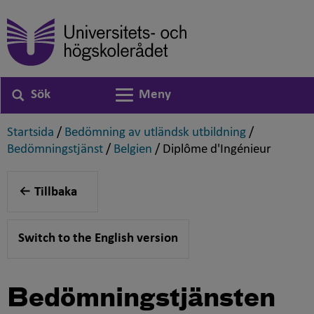
Sök
Meny
Växla navigering
,
,
Startsida
/
Bedömning av utländsk utbildning
/
,
,
,
Bedömningstjänst
/
Belgien
/
Diplôme d'Ingénieur
Tillbaka
Switch to the English version
Bedömningstjänsten