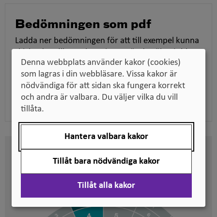
Bedömningen som pdf
Ladda ner bedömningen för att till exempel kunna
skicka den till en arbetsgivare när du söker jobb,
Denna webbplats använder kakor (cookies)
tillsammans med dina utbildningsdokument.
som lagras i din webbläsare. Vissa kakor är
nödvändiga för att sidan ska fungera korrekt
Ladda ner pdf
och andra är valbara. Du väljer vilka du vill
tillåta.
Hantera valbara kakor
Här kan du se på vilken nivå
Tillåt bara nödvändiga kakor
svenska kvalifikationer är
placerade
Tillåt alla kakor