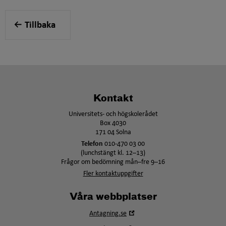
Tillbaka
Kontakt
Universitets- och högskolerådet
Box 4030
171 04 Solna
Telefon
010-470 03 00
(lunchstängt kl. 12–13)
Frågor om bedömning mån–fre 9–16
Fler kontaktuppgifter
Våra webbplatser
Öppna
Antagning.se
i