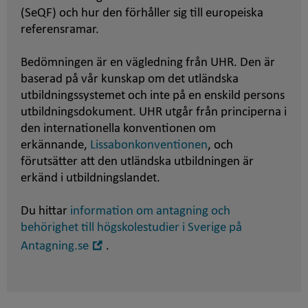
(SeQF) och hur den förhåller sig till europeiska
referensramar.
Bedömningen är en vägledning från UHR. Den är
baserad på vår kunskap om det utländska
utbildningssystemet och inte på en enskild persons
utbildningsdokument. UHR utgår från principerna i
den internationella konventionen om
erkännande,
Lissabonkonventionen
, och
förutsätter att den utländska utbildningen är
erkänd i utbildningslandet.
Du hittar
information om antagning och
behörighet till högskolestudier i Sverige på
Öppna
Antagning.se
.
i
nytt
fönster