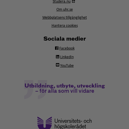
Öppna
Studera.nu
nytt
i
fönster
Om uhr.se
nytt
fönster
Webbplatsens tillgänglighet
Hantera cookies
Sociala medier
Facebook
LinkedIn
YouTube
Utbildning, utbyte, utveckling
– för alla som vill vidare