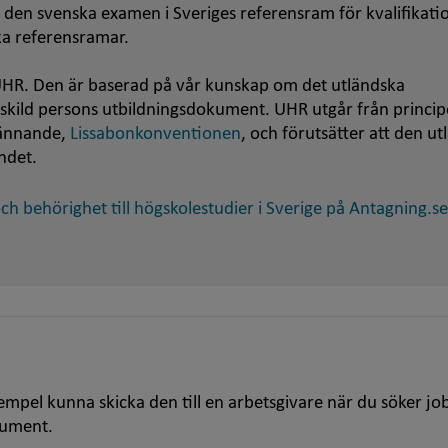
 den svenska examen i Sveriges referensram för kvalifikati
ska referensramar.
HR. Den är baserad på vår kunskap om det utländska
nskild persons utbildningsdokument. UHR utgår från princip
kännande,
Lissabonkonventionen
, och förutsätter att den u
ndet.
h behörighet till högskolestudier i Sverige på Antagning.se
empel kunna skicka den till en arbetsgivare när du söker jo
kument.