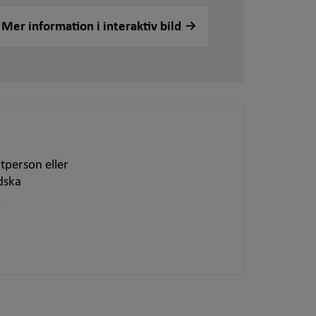
Mer information i interaktiv bild
tperson eller
dska
.