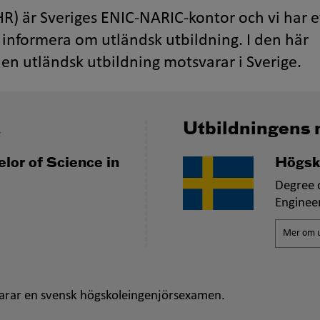
R) är Sveriges ENIC-NARIC-kontor och vi har e
informera om utländsk utbildning. I den här
en utländsk utbildning motsvarar i Sverige.
a
Utbildningens 
lor of Science in
Högsk
Degree o
Enginee
Mer om u
arar en svensk högskoleingenjörsexamen.