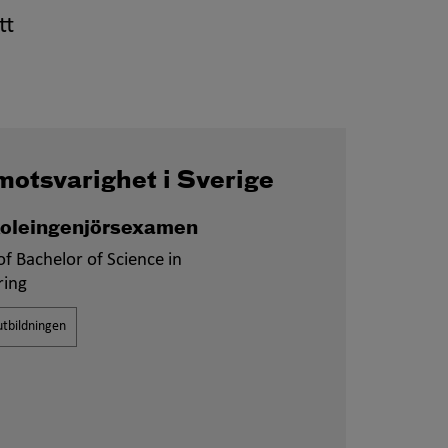
tt
motsvarighet i Sverige
oleingenjörsexamen
f Bachelor of Science in
ring
tbildningen