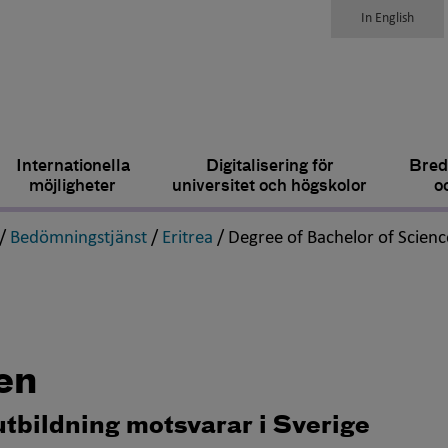
In English
Internationella
Digitalisering för
Bred
möjligheter
universitet och högskolor
o
,
,
,
/
Bedömningstjänst
/
Eritrea
/
Degree of Bachelor of Scienc
en
utbildning motsvarar i Sverige