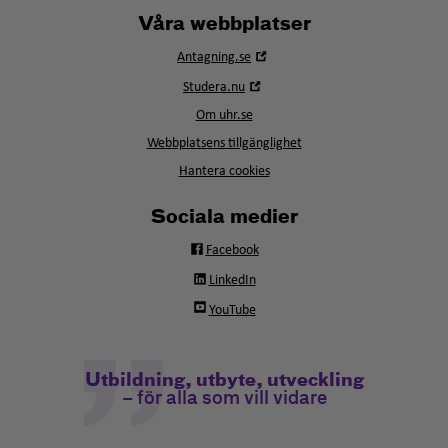
Våra webbplatser
Öppna
Antagning.se
i
Öppna
Studera.nu
nytt
i
fönster
Om uhr.se
nytt
fönster
Webbplatsens tillgänglighet
Hantera cookies
Sociala medier
Facebook
LinkedIn
YouTube
Utbildning, utbyte, utveckling
– för alla som vill vidare