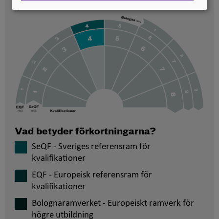
placerade
Vad betyder förkortningarna?
SeQF - Sveriges referensram för
kvalifikationer
EQF - Europeisk referensram för
kvalifikationer
Bolognaramverket - Europeiskt ramverk för
högre utbildning