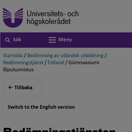
Sök
Meny
Växla navigering
,
,
Startsida
/
Bedömning av utländsk utbildning
/
,
,
Bedömningstjänst
/
Estland
/
Gümnaasiumi
,
lõputunnistus
Tillbaka
Switch to the English version