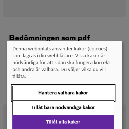
i
nytt
fönster
Bedömningen som pdf
Ladda ner bedömningen för att till exempel kunna
Denna webbplats använder kakor (cookies)
skicka den till en arbetsgivare när du söker jobb,
som lagras i din webbläsare. Vissa kakor är
tillsammans med dina utbildningsdokument.
nödvändiga för att sidan ska fungera korrekt
och andra är valbara. Du väljer vilka du vill
tillåta.
Ladda ner pdf
Hantera valbara kakor
Tillåt bara nödvändiga kakor
Här kan du se på vilken nivå
Tillåt alla kakor
svenska kvalifikationer är