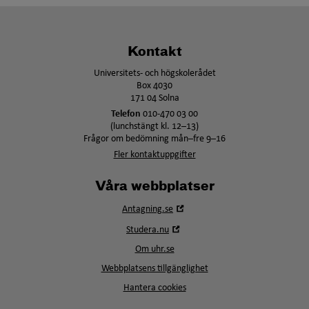
Kontakt
Universitets- och högskolerådet
Box 4030
171 04 Solna
Telefon
010-470 03 00
(lunchstängt kl. 12–13)
Frågor om bedömning mån–fre 9–16
Fler kontaktuppgifter
Våra webbplatser
Öppna
Antagning.se
i
Öppna
Studera.nu
nytt
i
fönster
Om uhr.se
nytt
fönster
Webbplatsens tillgänglighet
Hantera cookies