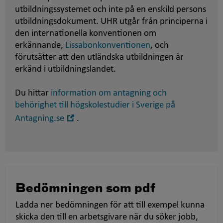
utbildningssystemet och inte på en enskild persons
utbildningsdokument. UHR utgår från principerna i
den internationella konventionen om
erkännande,
Lissabonkonventionen
, och
förutsätter att den utländska utbildningen är
erkänd i utbildningslandet.
Du hittar
information om antagning och
behörighet till högskolestudier i Sverige på
Öppna
Antagning.se
.
i
nytt
fönster
Bedömningen som pdf
Ladda ner bedömningen för att till exempel kunna
skicka den till en arbetsgivare när du söker jobb,