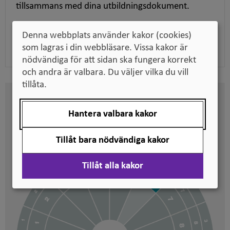
tillsammans med dina utbildningsdokument.
Denna webbplats använder kakor (cookies)
Ladda ner pdf
som lagras i din webbläsare. Vissa kakor är
nödvändiga för att sidan ska fungera korrekt
och andra är valbara. Du väljer vilka du vill
tillåta.
Här kan du se på vilken nivå
Hantera valbara kakor
svenska kvalifikationer är
placerade
Tillåt bara nödvändiga kakor
Tillåt alla kakor