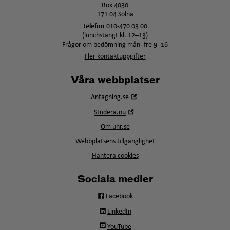
Box 4030
171 04 Solna
Telefon
010-470 03 00
(lunchstängt kl. 12–13)
Frågor om bedömning mån–fre 9–16
Fler kontaktuppgifter
Våra webbplatser
Öppna
Antagning.se
i
Öppna
Studera.nu
nytt
i
fönster
Om uhr.se
nytt
fönster
Webbplatsens tillgänglighet
Hantera cookies
Sociala medier
Facebook
LinkedIn
YouTube