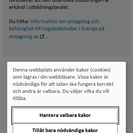
förutsätter att den utländska utbildningen är
erkänd i utbildningslandet.
Du hittar
information om antagning och
behörighet till högskolestudier i Sverige på
Öppna
Antagning.se
.
i
nytt
fönster
Denna webbplats använder kakor (cookies)
som lagras i din webbläsare. Vissa kakor är
Bedömningen som pdf
nödvändiga för att sidan ska fungera korrekt
Ladda ner bedömningen för att till exempel kunna
och andra är valbara. Du väljer vilka du vill
skicka den till en arbetsgivare när du söker jobb,
tillåta.
tillsammans med dina utbildningsdokument.
Hantera valbara kakor
Ladda ner pdf
Tillåt bara nödvändiga kakor