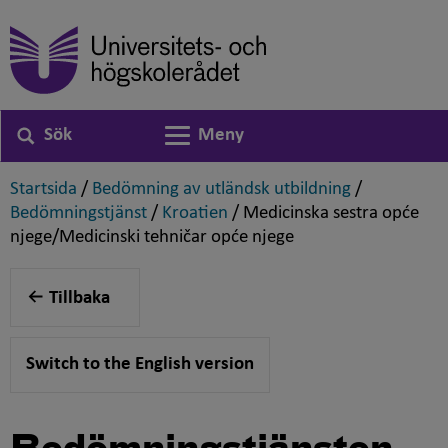
Sök
Meny
Växla navigering
,
,
Startsida
/
Bedömning av utländsk utbildning
/
,
,
Bedömningstjänst
/
Kroatien
/
Medicinska sestra opće
,
njege/Medicinski tehničar opće njege
Tillbaka
Switch to the English version