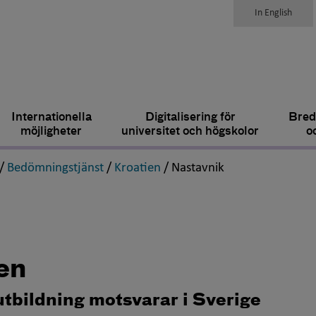
In English
Internationella
Digitalisering för
Bred
möjligheter
universitet och högskolor
o
,
,
,
,
/
Bedömningstjänst
/
Kroatien
/
Nastavnik
en
utbildning motsvarar i Sverige