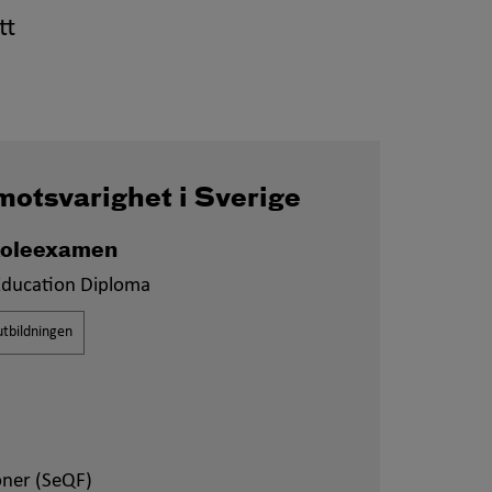
tt
motsvarighet i Sverige
oleexamen
Education Diploma
tbildningen
oner (SeQF)