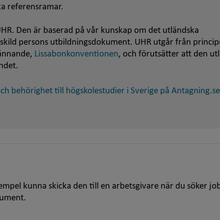
ska referensramar.
HR. Den är baserad på vår kunskap om det utländska
nskild persons utbildningsdokument. UHR utgår från princip
kännande,
Lissabonkonventionen
, och förutsätter att den u
ndet.
h behörighet till högskolestudier i Sverige på Antagning.se
empel kunna skicka den till en arbetsgivare när du söker jo
kument.