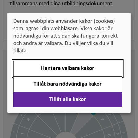
tillsammans med dina utbildningsdokument.
Denna webbplats använder kakor (cookies)
Ladda ner pdf
som lagras i din webbläsare. Vissa kakor är
nödvändiga för att sidan ska fungera korrekt
och andra är valbara. Du väljer vilka du vill
tillåta.
Här kan du se på vilken nivå
Hantera valbara kakor
svenska kvalifikationer är
placerade
Tillåt bara nödvändiga kakor
Tillåt alla kakor