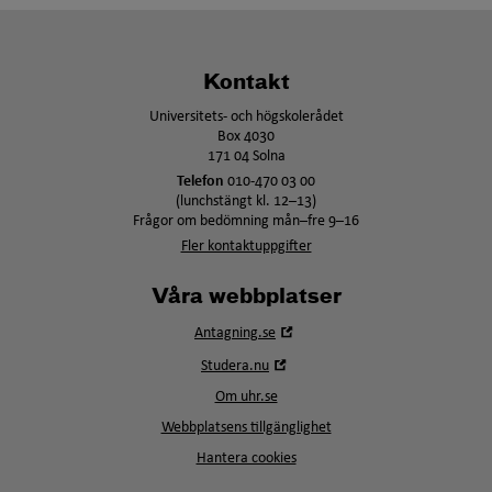
Kontakt
Universitets- och högskolerådet
Box 4030
171 04 Solna
Telefon
010-470 03 00
(lunchstängt kl. 12–13)
Frågor om bedömning mån–fre 9–16
Fler kontaktuppgifter
Våra webbplatser
Öppna
Antagning.se
i
Öppna
Studera.nu
nytt
i
fönster
Om uhr.se
nytt
fönster
Webbplatsens tillgänglighet
Hantera cookies