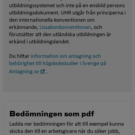
utbildningssystemet och inte på en enskild persons
utbildningsdokument. UHR utgår från principerna i
den internationella konventionen om
erkännande,
Lissabonkonventionen
, och
förutsätter att den utländska utbildningen är
erkänd i utbildningslandet.
Du hittar
information om antagning och
behörighet till högskolestudier i Sverige på
Öppna
Antagning.se
.
i
nytt
fönster
Bedömningen som pdf
Ladda ner bedömningen för att till exempel kunna
skicka den till en arbetsgivare när du söker jobb,