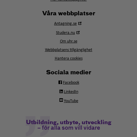
Våra webbplatser
Öppna
Antagning.se
i
Öppna
Studera.nu
nytt
i
fönster
Om uhr.se
nytt
fönster
Webbplatsens tillgänglighet
Hantera cookies
Sociala medier
Facebook
LinkedIn
YouTube
Utbildning, utbyte, utveckling
– för alla som vill vidare