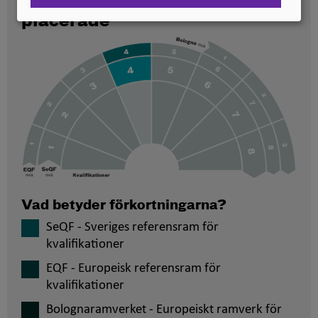
svenska kvalifikationer är
placerade
Vad betyder förkortningarna?
SeQF - Sveriges referensram för
kvalifikationer
EQF - Europeisk referensram för
kvalifikationer
Bolognaramverket - Europeiskt ramverk för