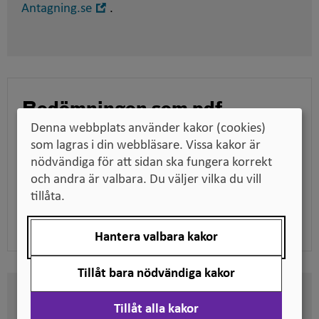
Öppna
Antagning.se
.
i
nytt
fönster
Bedömningen som pdf
Denna webbplats använder kakor (cookies)
Ladda ner bedömningen för att till exempel kunna
som lagras i din webbläsare. Vissa kakor är
skicka den till en arbetsgivare när du söker jobb,
nödvändiga för att sidan ska fungera korrekt
tillsammans med dina utbildningsdokument.
och andra är valbara. Du väljer vilka du vill
tillåta.
Ladda ner pdf
Hantera valbara kakor
Tillåt bara nödvändiga kakor
Här kan du se på vilken nivå
Tillåt alla kakor