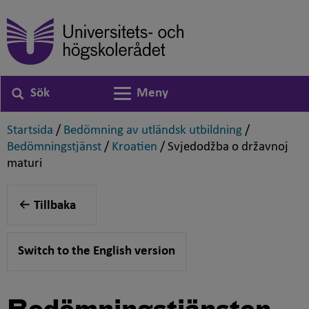
Sök
Meny
Växla navigering
,
,
Startsida
/
Bedömning av utländsk utbildning
/
,
,
Bedömningstjänst
/
Kroatien
/
Svjedodžba o državnoj
,
maturi
Tillbaka
Switch to the English version