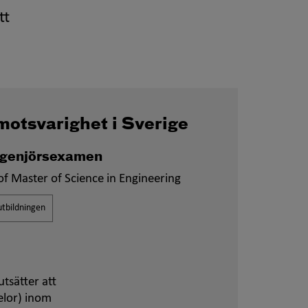
tt
motsvarighet i Sverige
ingenjörsexamen
f Master of Science in Engineering
tbildningen
tsätter att
elor) inom