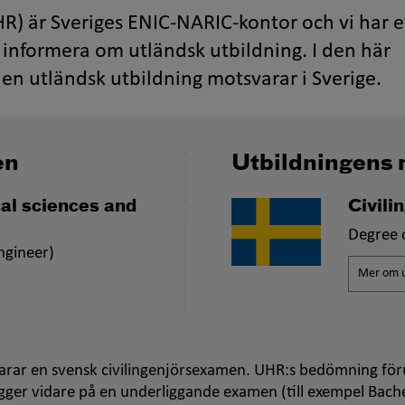
R) är Sveriges ENIC-NARIC-kontor och vi har e
informera om utländsk utbildning. I den här
en utländsk utbildning motsvarar i Sverige.
en
Utbildningens 
cal sciences and
Civil
Degree o
ngineer)
Mer om u
rar en svensk civilingenjörsexamen. UHR:s bedömning föru
ger vidare på en underliggande examen (till exempel Bach