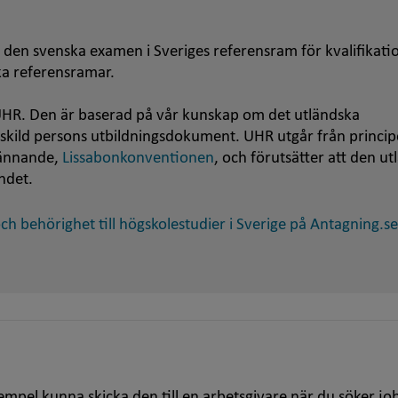
 den svenska examen i Sveriges referensram för kvalifikati
ska referensramar.
HR. Den är baserad på vår kunskap om det utländska
nskild persons utbildningsdokument. UHR utgår från princip
kännande,
Lissabonkonventionen
, och förutsätter att den u
ndet.
h behörighet till högskolestudier i Sverige på Antagning.se
empel kunna skicka den till en arbetsgivare när du söker jo