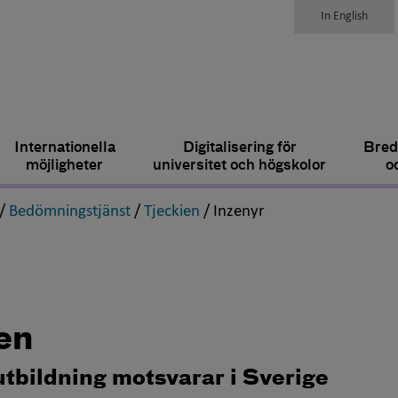
In English
Internationella
Digitalisering för
Bred
möjligheter
universitet och högskolor
o
,
,
,
,
/
Bedömningstjänst
/
Tjeckien
/
Inzenyr
en
utbildning motsvarar i Sverige