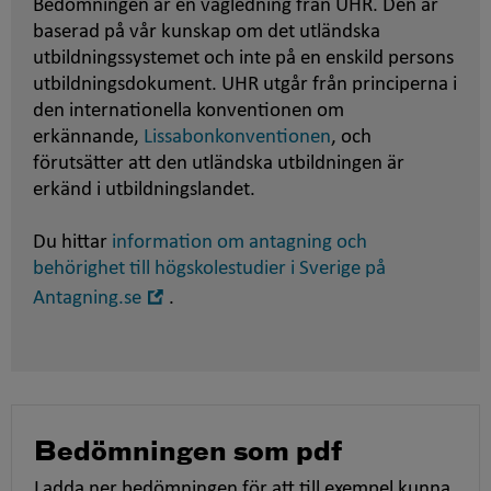
Bedömningen är en vägledning från UHR. Den är
baserad på vår kunskap om det utländska
utbildningssystemet och inte på en enskild persons
utbildningsdokument. UHR utgår från principerna i
den internationella konventionen om
erkännande,
Lissabonkonventionen
, och
förutsätter att den utländska utbildningen är
erkänd i utbildningslandet.
Du hittar
information om antagning och
behörighet till högskolestudier i Sverige på
Öppna
Antagning.se
.
i
nytt
fönster
Bedömningen som pdf
Ladda ner bedömningen för att till exempel kunna