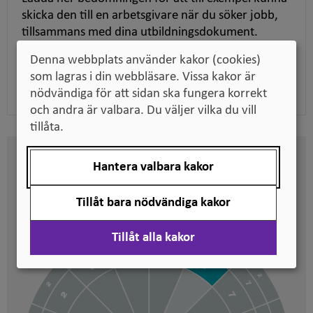
skicka den till en arbetsgivare när du söker jobb,
tillsammans med dina utbildningsdokument.
Denna webbplats använder kakor (cookies)
Ladda ner pdf
som lagras i din webbläsare. Vissa kakor är
nödvändiga för att sidan ska fungera korrekt
och andra är valbara. Du väljer vilka du vill
tillåta.
Här kan du se på vilken nivå
Hantera valbara kakor
svenska kvalifikationer är
placerade
Tillåt bara nödvändiga kakor
Tillåt alla kakor