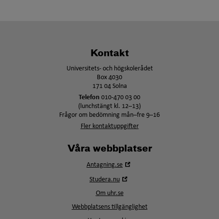
Kontakt
Universitets- och högskolerådet
Box 4030
171 04 Solna
Telefon
010-470 03 00
(lunchstängt kl. 12–13)
Frågor om bedömning mån–fre 9–16
Fler kontaktuppgifter
Våra webbplatser
Öppna
Antagning.se
i
Öppna
Studera.nu
nytt
i
fönster
Om uhr.se
nytt
fönster
Webbplatsens tillgänglighet