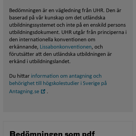
Bedömningen är en vägledning från UHR. Den är
baserad på vår kunskap om det utländska
utbildningssystemet och inte på en enskild persons
utbildningsdokument. UHR utgår från principerna i
den internationella konventionen om
erkännande,
Lissabonkonventionen
, och
förutsätter att den utländska utbildningen är
erkänd i utbildningslandet.
Du hittar
information om antagning och
behörighet till högskolestudier i Sverige på
Öppna
Antagning.se
.
i
nytt
fönster
Bedömningen som pdf