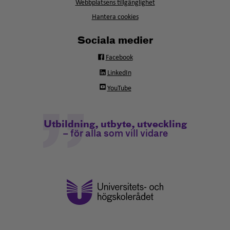
fönster
Webbplatsens tillgänglighet
Hantera cookies
Sociala medier
Facebook
LinkedIn
YouTube
Utbildning, utbyte, utveckling
– för alla som vill vidare