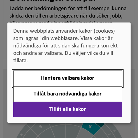
Ladda ner bedömningen för att till exempel kunna
skicka den till en arbetsgivare när du söker jobb,
tillsammans med dina utbildningsdokument.
Denna webbplats använder kakor (cookies)
som lagras i din webbläsare. Vissa kakor är
Ladda ner pdf
nödvändiga för att sidan ska fungera korrekt
och andra är valbara. Du väljer vilka du vill
tillåta.
Hantera valbara kakor
Här kan du se på vilken nivå
svenska kvalifikationer är
Tillåt bara nödvändiga kakor
placerade
Tillåt alla kakor