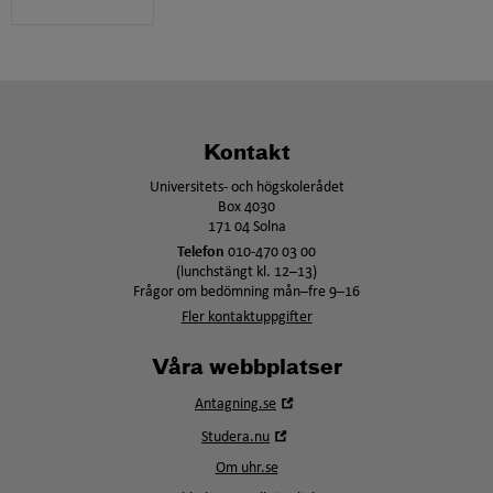
Kontakt
Universitets- och högskolerådet
Box 4030
171 04 Solna
Telefon
010-470 03 00
(lunchstängt kl. 12–13)
Frågor om bedömning mån–fre 9–16
Fler kontaktuppgifter
Våra webbplatser
Öppna
Antagning.se
i
Öppna
Studera.nu
nytt
i
fönster
Om uhr.se
nytt