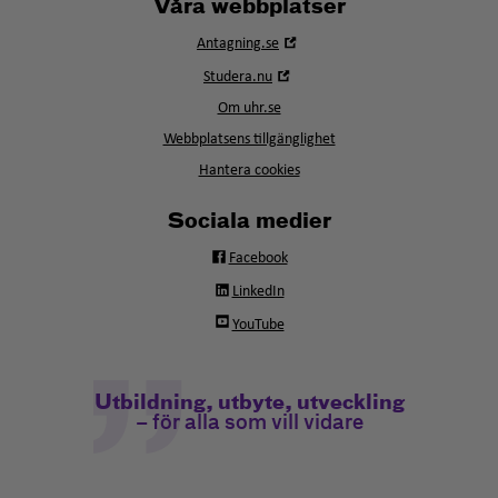
Våra webbplatser
Öppna
Antagning.se
i
Öppna
Studera.nu
nytt
i
fönster
Om uhr.se
nytt
fönster
Webbplatsens tillgänglighet
Hantera cookies
Sociala medier
Facebook
LinkedIn
YouTube
Utbildning, utbyte, utveckling
– för alla som vill vidare