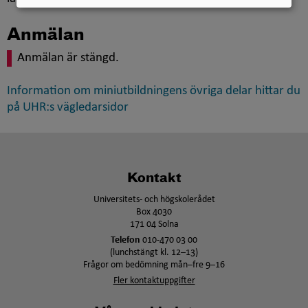
Anmälan
Anmälan är stängd.
Information om miniutbildningens övriga delar hittar du
på UHR:s vägledarsidor
Kontakt
Universitets- och högskolerådet
Box 4030
171 04 Solna
Telefon
010-470 03 00
(lunchstängt kl. 12–13)
Frågor om bedömning mån–fre 9–16
Fler kontaktuppgifter