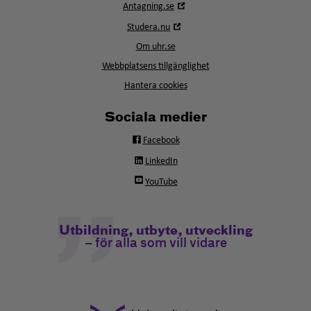
Öppna
Antagning.se
i
Öppna
Studera.nu
nytt
i
fönster
Om uhr.se
nytt
fönster
Webbplatsens tillgänglighet
Hantera cookies
Sociala medier
Facebook
LinkedIn
YouTube
Utbildning, utbyte, utveckling
– för alla som vill vidare