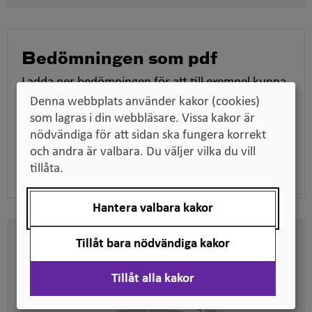
fönster
Bedömningen som pdf
Ladda ner bedömningen för att till exempel kunna
skicka den till en arbetsgivare när du söker jobb,
Denna webbplats använder kakor (cookies)
tillsammans med dina utbildningsdokument.
som lagras i din webbläsare. Vissa kakor är
nödvändiga för att sidan ska fungera korrekt
och andra är valbara. Du väljer vilka du vill
Ladda ner pdf
tillåta.
Hantera valbara kakor
Tillåt bara nödvändiga kakor
Här kan du se på vilken nivå
svenska kvalifikationer är
Tillåt alla kakor
placerade