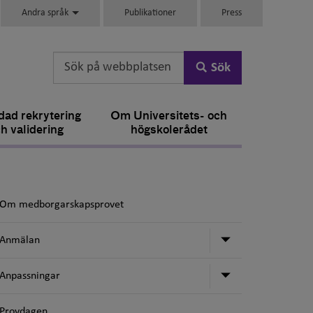
Andra språk
Publikationer
Press
Sök
ad rekrytering
Om Universitets- och
h validering
högskolerådet
Om medborgarskapsprovet
Undermeny fö
Anmälan
Undermeny för
Anpassningar
Provdagen