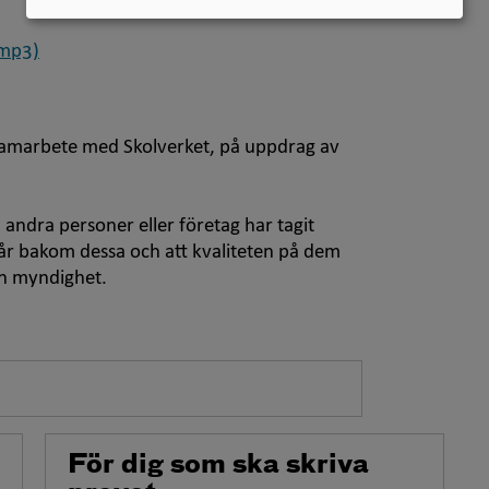
(mp3)
 samarbete med Skolverket, på uppdrag av
andra personer eller företag har tagit
står bakom dessa och att kvaliteten på dem
an myndighet.
För dig som ska skriva