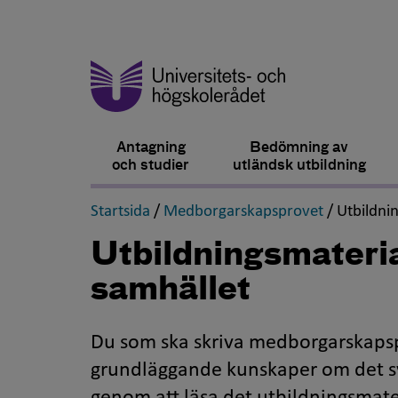
Antagning
Bedömning av
och studier
utländsk utbildning
,
,
Startsida
/
Medborgarskapsprovet
/
Utbildni
Utbildningsmateri
samhället
Du som ska skriva medborgarskapspr
grundläggande kunskaper om det sv