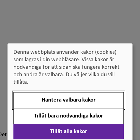
Denna webbplats använder kakor (cookies)
som lagras i din webbläsare. Vissa kakor är
nödvändiga för att sidan ska fungera korrekt
och andra är valbara. Du väljer vilka du vill
tillåta.
Hantera valbara kakor
Tillåt bara nödvändiga kakor
Tillåt alla kakor
t finns ett fel i ljudfilen på sida 39. FN