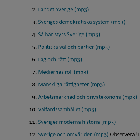
Landet Sverige (mp3)
Sveriges demokratiska system (mp3)
Så här styrs Sverige (mp3)
Politiska val och partier (mp3)
Lag och rätt (mp3)
Mediernas roll (mp3)
Mänskliga rättigheter (mp3)
Arbetsmarknad och privatekonomi (mp3)
Välfärdssamhället (mp3)
Sveriges moderna historia (mp3)
Sverige och omvärlden (mp3)
Observera! De