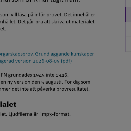
rial som UHR har tagit fram.
g som vill läsa på inför provet. Det innehåller
llet. Det går bra att skriva ut materialet
et.
dborgarskapsprov. Grundläggande kunskaper
rigerad version 2026-08-05 (pdf)
39. FN grundades 1945 inte 1946.
en ny version den 5 augusti. För dig som
mmer det inte att påverka provresultatet.
ialet
let. Ljudfilerna är i mp3-format.