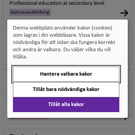
Professional education at secondary level
Gymnasieutbildning
Denna webbplats använder kakor (cookies)
Técnico (Forma
som lagras i din webbläsare. Vissa kakor är
subsequente/concomitante)
nödvändiga för att sidan ska fungera korrekt
Professional education at secondary level
och andra är valbara. Du väljer vilka du vill
Gymnasieutbildning
tillåta.
Hantera valbara kakor
Tecnólogo
Eftergymnasial yrkesutbildning
Tillåt bara nödvändiga kakor
Tillåt alla kakor
Arquiteto e Urbanista
Högskoleutbildning