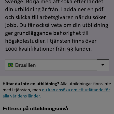
Sverige. Börja med att söka efter landet
din utbildning är från. Ladda ner en pdf
och skicka till arbetsgivaren när du söker
jobb. Du får också veta om din utbildning
ger grundläggande behörighet till
högskolestudier. I tjänsten finns över
1000 kvalifikationer från 93 länder.
Välj
Visa/d
land
Hittar du inte en utbildning?
Alla utbildningar finns inte
med i tjänsten, men
du kan ansöka om ett utlåtande för
alla världens länder.
Filtrera på utbildningsnivå