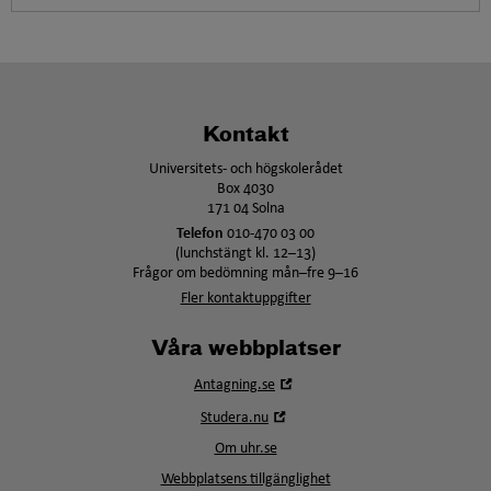
Kontakt
Universitets- och högskolerådet
Box 4030
171 04 Solna
Telefon
010-470 03 00
(lunchstängt kl. 12–13)
Frågor om bedömning mån–fre 9–16
Fler kontaktuppgifter
Våra webbplatser
Öppna
Antagning.se
i
Öppna
Studera.nu
nytt
i
fönster
Om uhr.se
nytt
fönster
Webbplatsens tillgänglighet