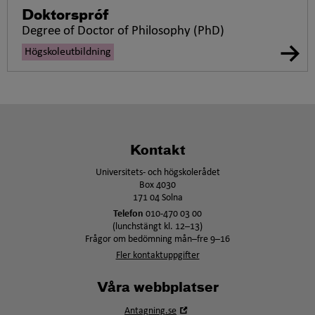
Doktorspróf
Degree of Doctor of Philosophy (PhD)
Högskoleutbildning
Kontakt
Universitets- och högskolerådet
Box 4030
171 04 Solna
Telefon
010-470 03 00
(lunchstängt kl. 12–13)
Frågor om bedömning mån–fre 9–16
Fler kontaktuppgifter
Våra webbplatser
Öppna
Antagning.se