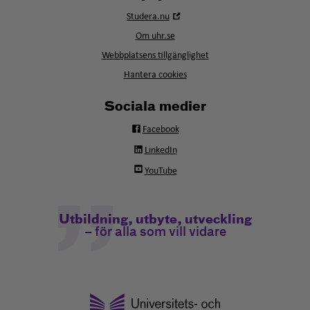
i
Öppna
Studera.nu
nytt
i
fönster
Om uhr.se
nytt
fönster
Webbplatsens tillgänglighet
Hantera cookies
Sociala medier
Facebook
LinkedIn
YouTube
Utbildning, utbyte, utveckling
– för alla som vill vidare