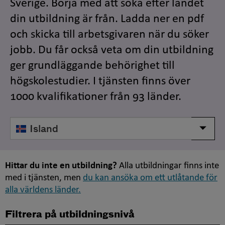
Sverige. Börja med att söka efter landet
din utbildning är från. Ladda ner en pdf
och skicka till arbetsgivaren när du söker
jobb. Du får också veta om din utbildning
ger grundläggande behörighet till
högskolestudier. I tjänsten finns över
1000 kvalifikationer från 93 länder.
Välj
Visa/d
land
Hittar du inte en utbildning?
Alla utbildningar finns inte
med i tjänsten, men
du kan ansöka om ett utlåtande för
alla världens länder.
Filtrera på utbildningsnivå