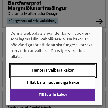
Burtfararpróf
Margmiðlunarfræðingur
Diploma Multimedia Design
Eftergymnasial yrkesutbildning
Denna webbplats använder kakor (cookies)
Meistarabréf
som lagras i din webbläsare. Vissa kakor är
Master Craftsperson Certificate
nödvändiga för att sidan ska fungera korrekt
och andra är valbara. Du väljer vilka du vill
Eftergymnasial yrkesutbildning
tillåta.
Diplómapróf
Hantera valbara kakor
Diploma
Högskoleutbildning
Tillåt bara nödvändiga kakor
Tillåt alla kakor
Baccalaureus artium BA-
félagsrádgjöf