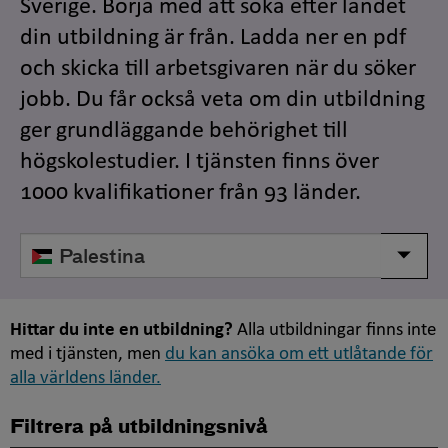
Sverige. Börja med att söka efter landet
din utbildning är från. Ladda ner en pdf
och skicka till arbetsgivaren när du söker
jobb. Du får också veta om din utbildning
ger grundläggande behörighet till
högskolestudier. I tjänsten finns över
1000 kvalifikationer från 93 länder.
Välj
Visa/d
land
Hittar du inte en utbildning?
Alla utbildningar finns inte
med i tjänsten, men
du kan ansöka om ett utlåtande för
alla världens länder.
Filtrera på utbildningsnivå