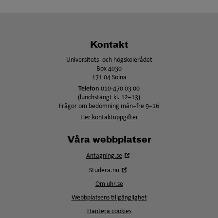
Kontakt
Universitets- och högskolerådet
Box 4030
171 04 Solna
Telefon
010-470 03 00
(lunchstängt kl. 12–13)
Frågor om bedömning mån–fre 9–16
Fler kontaktuppgifter
Våra webbplatser
Öppna
Antagning.se
i
Öppna
Studera.nu
nytt
i
fönster
Om uhr.se
nytt
fönster
Webbplatsens tillgänglighet
Hantera cookies