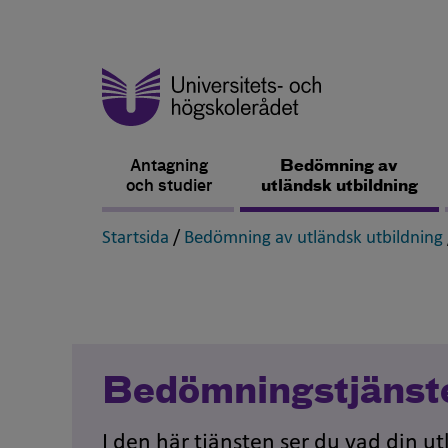
Antagning
Bedömning av
och studier
utländsk utbildning
,
Startsida
/
Bedömning av utländsk utbildning
Bedömningstjänst
I den här tjänsten ser du vad din u