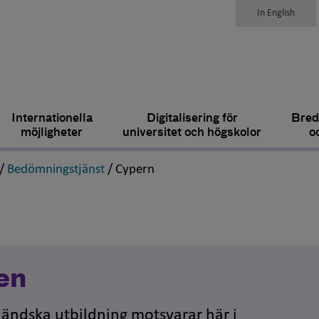
In English
Internationella
Digitalisering för
Bred
möjligheter
universitet och högskolor
o
,
,
,
/
Bedömningstjänst
/
Cypern
en
tländska utbildning motsvarar här i