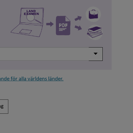
Visa/dölj meny
nde för alla världens länder.
ng