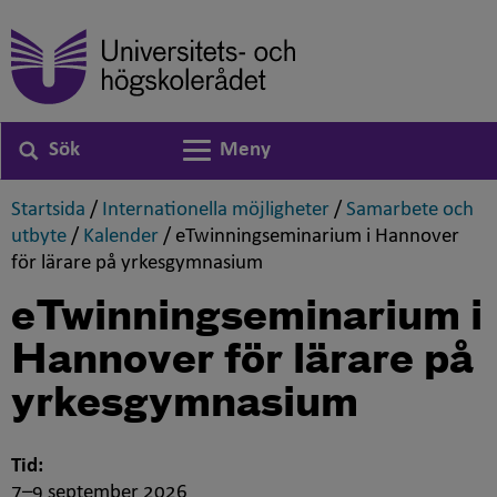
Sök
Meny
Växla navigering
,
,
Startsida
/
Internationella möjligheter
/
Samarbete och
,
,
utbyte
/
Kalender
/
eTwinningseminarium i Hannover
,
för lärare på yrkesgymnasium
eTwinningseminarium i
Hannover för lärare på
yrkesgymnasium
Tid:
7–9 september 2026