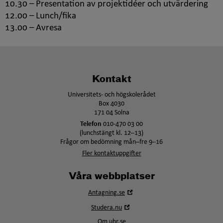
10.30 – Presentation av projektidéer och utvärdering
12.00 – Lunch/fika
13.00 – Avresa
Kontakt
Universitets- och högskolerådet
Box 4030
171 04 Solna
Telefon
010-470 03 00
(lunchstängt kl. 12–13)
Frågor om bedömning mån–fre 9–16
Fler kontaktuppgifter
Våra webbplatser
Öppna
Antagning.se
i
Öppna
Studera.nu
nytt
i
fönster
Om uhr.se