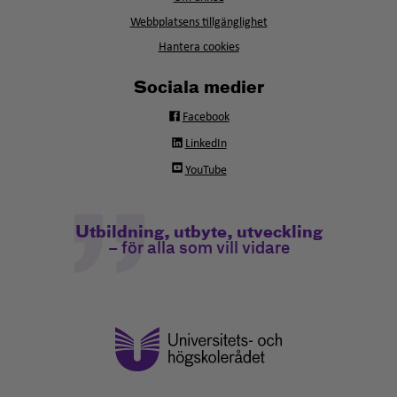
nytt
fönster
Webbplatsens tillgänglighet
Hantera cookies
Sociala medier
Facebook
LinkedIn
YouTube
Utbildning, utbyte, utveckling
– för alla som vill vidare