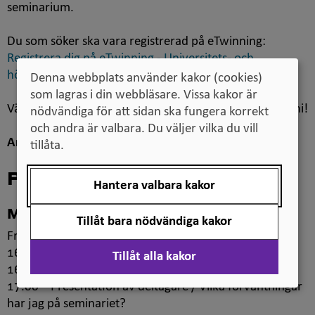
seminarium.
Du som söker ska vara registrerad på eTwinning:
Registrera dig på eTwinning - Universitets- och
högskolerådet (UHR)
Denna webbplats använder kakor (cookies)
som lagras i din webbläsare. Vissa kakor är
Välkommen att lämna in din ansökan senast den 17 juni!
nödvändiga för att sidan ska fungera korrekt
och andra är valbara. Du väljer vilka du vill
Anmälningstiden har gått ut.
tillåta.
Program
Hantera valbara kakor
Måndag 7 september 2026
Tillåt bara nödvändiga kakor
Från 15.00 – Registrering
16.00 – Officiellt välkomnande
Tillåt alla kakor
16.30 – Inspirationsföreläsning
17.00 – Presentation av deltagare / Vilka förväntningar
har jag på seminariet?