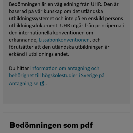
Bedömningen är en vägledning från UHR. Den är
baserad på vår kunskap om det utländska
utbildningssystemet och inte på en enskild persons
utbildningsdokument. UHR utgår från principerna i
den internationella konventionen om
erkännande,
Lissabonkonventionen
, och
förutsätter att den utländska utbildningen är
erkänd i utbildningslandet.
Du hittar
information om antagning och
behörighet till högskolestudier i Sverige på
Öppna
Antagning.se
.
i
nytt
fönster
Bedömningen som pdf