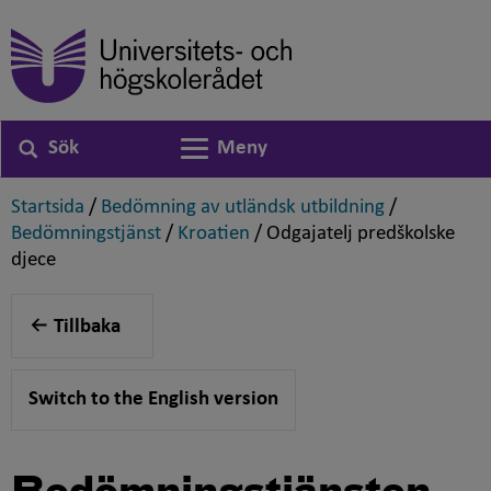
Sök
Meny
Växla navigering
,
,
Startsida
/
Bedömning av utländsk utbildning
/
,
,
Bedömningstjänst
/
Kroatien
/
Odgajatelj predškolske
,
djece
Tillbaka
Switch to the English version