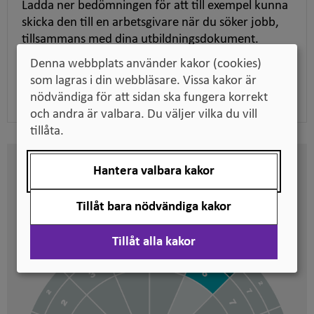
Ladda ner bedömningen för att till exempel kunna
skicka den till en arbetsgivare när du söker jobb,
tillsammans med dina utbildningsdokument.
Denna webbplats använder kakor (cookies)
som lagras i din webbläsare. Vissa kakor är
Ladda ner pdf
nödvändiga för att sidan ska fungera korrekt
och andra är valbara. Du väljer vilka du vill
tillåta.
Hantera valbara kakor
Här kan du se på vilken nivå
svenska kvalifikationer är
Tillåt bara nödvändiga kakor
placerade
Tillåt alla kakor