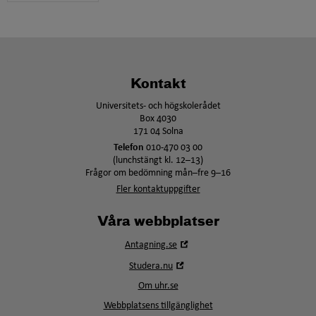
Kontakt
Universitets- och högskolerådet
Box 4030
171 04 Solna
Telefon
010-470 03 00
(lunchstängt kl. 12–13)
Frågor om bedömning mån–fre 9–16
Fler kontaktuppgifter
Våra webbplatser
Öppna
Antagning.se
i
Öppna
Studera.nu
nytt
i
fönster
Om uhr.se
nytt
fönster
Webbplatsens tillgänglighet