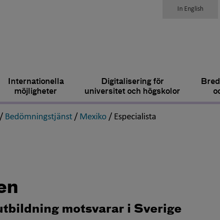
In English
Internationella
Digitalisering för
Bred
möjligheter
universitet och högskolor
o
,
,
,
,
/
Bedömningstjänst
/
Mexiko
/
Especialista
en
utbildning motsvarar i Sverige