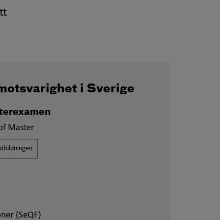
tt
motsvarighet i Sverige
terexamen
of Master
tbildningen
oner (SeQF)