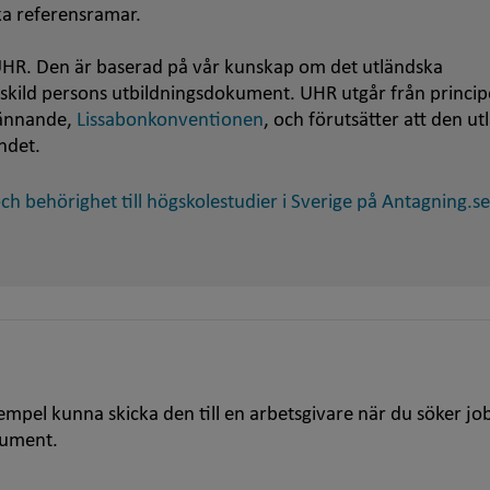
ska referensramar.
HR. Den är baserad på vår kunskap om det utländska
nskild persons utbildningsdokument. UHR utgår från princip
kännande,
Lissabonkonventionen
, och förutsätter att den u
ndet.
h behörighet till högskolestudier i Sverige på Antagning.se
empel kunna skicka den till en arbetsgivare när du söker jo
kument.